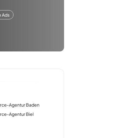
e Ads
ce-Agentur Baden
e-Agentur Biel