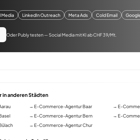
l Media
LinkedIn Outreach
Meta Ads
Cold Email
Googl
Oder Publy testen — Social Media mit KI ab CHF 39/Mt.
in anderen Städten
Aarau
→
E-Commerce-Agentur Baar
→
E-Commer
Basel
→
E-Commerce-Agentur Bern
→
E-Commerc
Bülach
→
E-Commerce-Agentur Chur