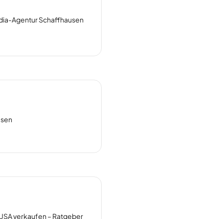
dia-Agentur Schaffhausen
usen
USA verkaufen – Ratgeber