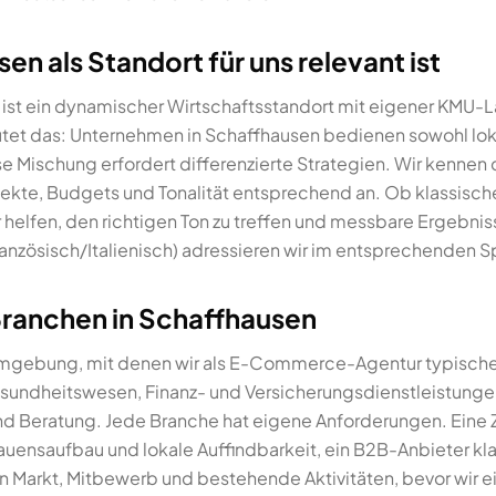
n als Standort für uns relevant ist
ist ein dynamischer Wirtschaftsstandort mit eigener KMU-La
 das: Unternehmen in Schaffhausen bedienen sowohl loka
e Mischung erfordert differenzierte Strategien. Wir kennen
ekte, Budgets und Tonalität entsprechend an. Ob klassisch
r helfen, den richtigen Ton zu treffen und messbare Ergebnis
nzösisch/Italienisch) adressieren wir im entsprechenden 
Branchen in Schaffhausen
Umgebung, mit denen wir als E-Commerce-Agentur typisch
ndheitswesen, Finanz- und Versicherungsdienstleistunge
nd Beratung. Jede Branche hat eigene Anforderungen. Eine Z
auensaufbau und lokale Auffindbarkeit, ein B2B-Anbieter kla
nn Markt, Mitbewerb und bestehende Aktivitäten, bevor wir