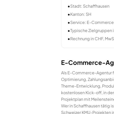
•
Stadt: Schaffhausen
•
Kanton: SH
•
Service: E-Commerce
•
Typische Zielgruppen i
•
Rechnung in CHF, MwSt
E-Commerce-Agent
Als E-Commerce-Agentur fü
Optimierung, Zahlungsanbiet
Theme-Entwicklung, Produk
kostenlosen Kick-off, in d
Projektplan mit Meilenstei
Wer in Schaffhausen tätig is
Schweizer KMU-Projekten 