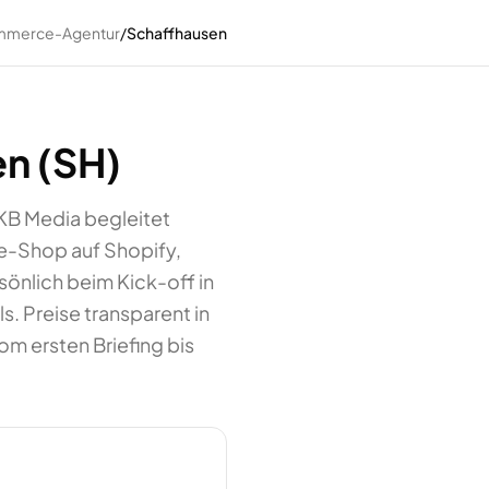
merce-Agentur
/
Schaffhausen
n (SH)
KB Media begleitet
e-Shop auf Shopify,
nlich beim Kick-off in
. Preise transparent in
m ersten Briefing bis