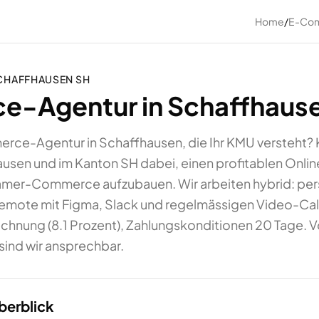
Home
/
E-Com
CHAFFHAUSEN
SH
-Agentur in Schaffhause
rce-Agentur in Schaffhausen, die Ihr KMU versteht? 
usen und im Kanton SH dabei, einen profitablen Onlin
r-Commerce aufzubauen. Wir arbeiten hybrid: persö
emote mit Figma, Slack und regelmässigen Video-Calls
nung (8.1 Prozent), Zahlungskonditionen 20 Tage. Vo
sind wir ansprechbar.
berblick