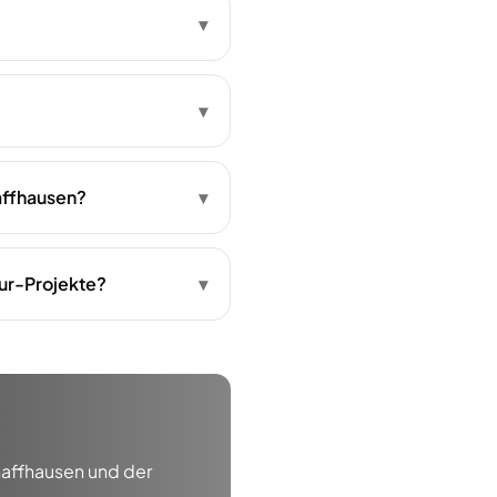
▾
▾
affhausen?
▾
ur-Projekte?
▾
affhausen
und der