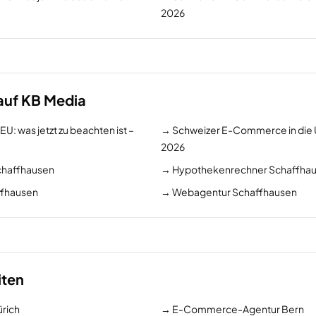
2026
auf KB Media
 was jetzt zu beachten ist –
→
Schweizer E-Commerce in die 
2026
chaffhausen
→
Hypothekenrechner Schaffha
ffhausen
→
Webagentur Schaffhausen
iten
rich
→
E-Commerce-Agentur Bern