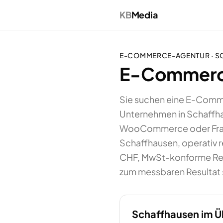
KB
Media
E-COMMERCE-AGENTUR
·
S
E-Commerce
Sie suchen eine E-Comme
Unternehmen in Schaffha
WooCommerce oder Frame
Schaffhausen, operativ r
CHF, MwSt-konforme Rech
zum messbaren Resultat 
Schaffhausen
im Ü