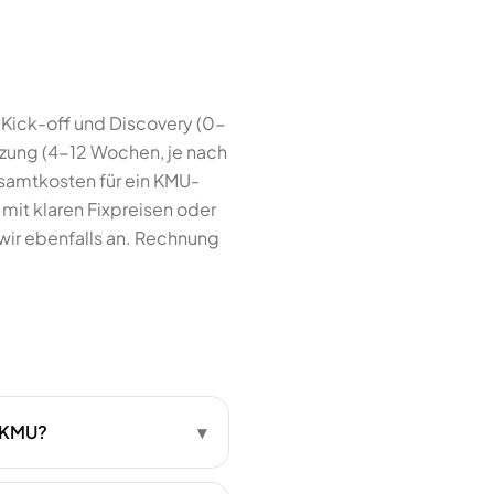
 Kick-off und Discovery (0-
tzung (4-12 Wochen, je nach
esamtkosten für ein KMU-
mit klaren Fixpreisen oder
ir ebenfalls an. Rechnung
m KMU?
▾