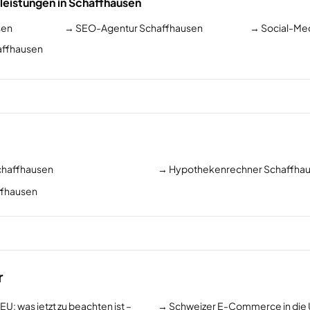
leistungen in Schaffhausen
sen
→
SEO-Agentur Schaffhausen
→
Social-Me
affhausen
chaffhausen
→
Hypothekenrechner Schaffha
ffhausen
r
 was jetzt zu beachten ist –
→
Schweizer E-Commerce in die 