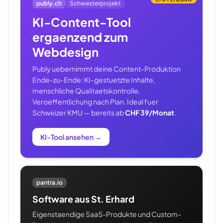
publy.ch
Schwesterprojekt
KI-Content-Tool
ergaenzend zum
Webdesign
Publy uebernimmt deine Content-Produktion
Ende-zu-Ende: KI-gestuetzte Inhalte,
menschliche Qualitaetskontrolle,
Veroeffentlichung nach Plan. Ideal fuer
Schweizer KMU — bereits ab
CHF 39/Monat
.
KI-Tool ansehen
→
pantra.io
Software aus St. Erhard
Eigenstaendige SaaS-Produkte und Custom-