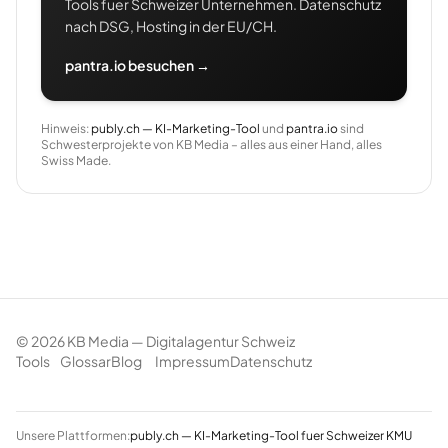
Tools fuer Schweizer Unternehmen. Datenschutz
nach DSG, Hosting in der EU/CH.
pantra.io besuchen →
Hinweis:
publy.ch — KI-Marketing-Tool
und
pantra.io
sind
Schwesterprojekte von KB Media – alles aus einer Hand, alles
Swiss Made.
©
2026
KB Media — Digitalagentur Schweiz
Tools
Glossar
Blog
Impressum
Datenschutz
Unsere Plattformen:
publy.ch — KI-Marketing-Tool fuer Schweizer KMU