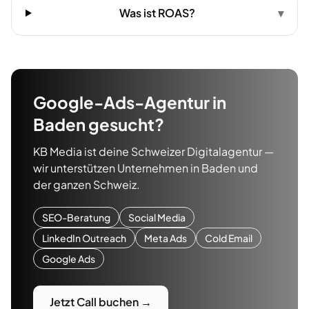
Was ist ROAS?
▾
Google-Ads-Agentur
in
Baden
gesucht?
KB Media ist deine Schweizer Digitalagentur —
wir unterstützen Unternehmen in
Baden
und
der ganzen Schweiz.
SEO-Beratung
Social Media
LinkedIn Outreach
Meta Ads
Cold Email
Google Ads
Jetzt Call buchen →