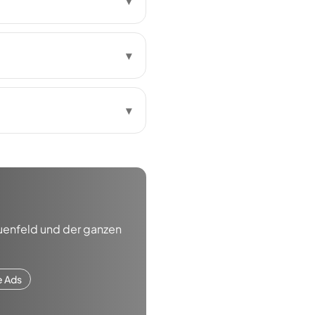
▾
▾
▾
uenfeld
und der ganzen
e Ads