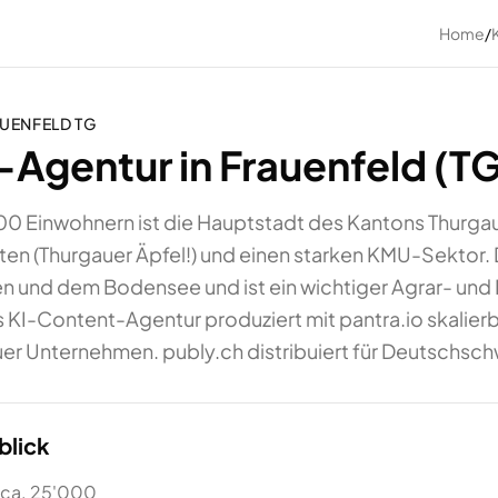
Home
/
UENFELD
TG
Agentur in Frauenfeld (TG
00 Einwohnern ist die Hauptstadt des Kantons Thurgau
en (Thurgauer Äpfel!) und einen starken KMU-Sektor. 
len und dem Bodensee und ist ein wichtiger Agrar- und 
 KI-Content-Agentur produziert mit pantra.io skalierba
er Unternehmen. publy.ch distribuiert für Deutschsch
blick
 ca. 25'000