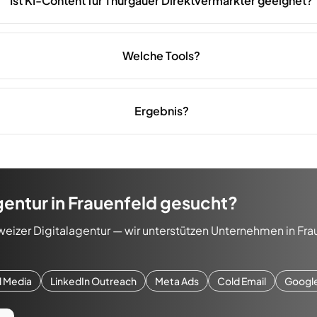
Ist KI-Content für Thurgauer Direktvermarkter geeignet?
Welche Tools?
Ergebnis?
gentur
in
Frauenfeld
gesucht?
weizer Digitalagentur — wir unterstützen Unternehmen in
Fra
l Media
LinkedIn Outreach
Meta Ads
Cold Email
Googl