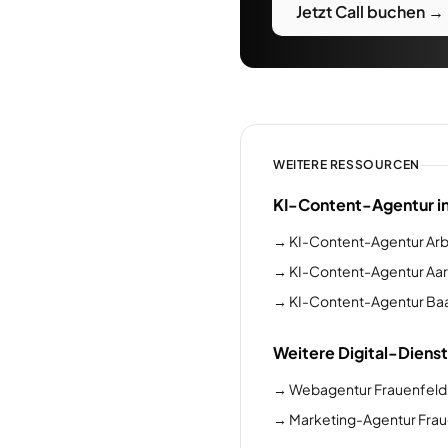
Jetzt Call buchen →
WEITERE RESSOURCEN
KI-Content-Agentur i
→
KI-Content-Agentur Ar
→
KI-Content-Agentur Aa
→
KI-Content-Agentur Ba
Weitere Digital-Dienst
→
Webagentur Frauenfeld
→
Marketing-Agentur Frau