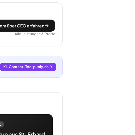
ehr über GEO erfahren
Alle Leistungen & Preise
KI-Content-Tool publy.ch
o
re aus St. Erhard