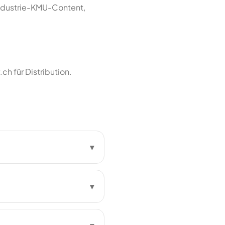
Industrie-KMU-Content,
h für Distribution.
▾
▾