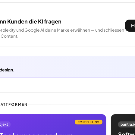
nn Kunden die KI fragen
M
rplexity und Google AI deine Marke erwähnen — und schliessen
m Content.
design.
LATTFORMEN
EMPFEHLUNG
ojekt
pantra.i
Softwa