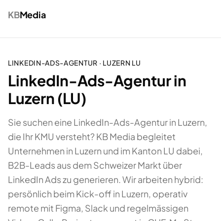
KB
Media
LINKEDIN-ADS-AGENTUR
·
LUZERN
LU
LinkedIn-Ads-Agentur in
Luzern (LU)
Sie suchen eine LinkedIn-Ads-Agentur in Luzern,
die Ihr KMU versteht? KB Media begleitet
Unternehmen in Luzern und im Kanton LU dabei,
B2B-Leads aus dem Schweizer Markt über
LinkedIn Ads zu generieren. Wir arbeiten hybrid:
persönlich beim Kick-off in Luzern, operativ
remote mit Figma, Slack und regelmässigen