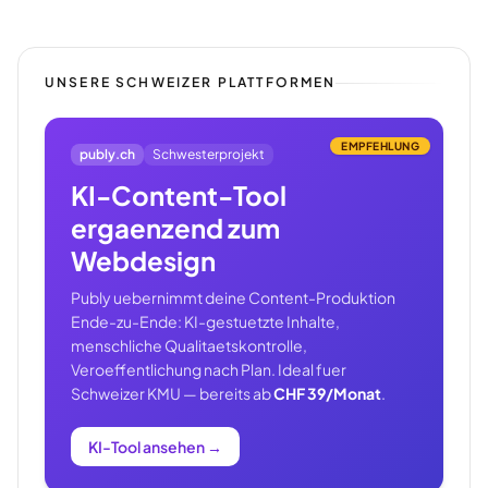
UNSERE SCHWEIZER PLATTFORMEN
EMPFEHLUNG
publy.ch
Schwesterprojekt
KI-Content-Tool
ergaenzend zum
Webdesign
Publy uebernimmt deine Content-Produktion
Ende-zu-Ende: KI-gestuetzte Inhalte,
menschliche Qualitaetskontrolle,
Veroeffentlichung nach Plan. Ideal fuer
Schweizer KMU — bereits ab
CHF 39/Monat
.
KI-Tool ansehen
→