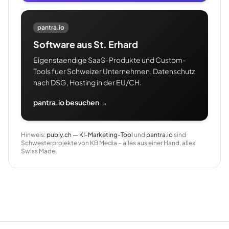
pantra.io
Software aus St. Erhard
Eigenstaendige SaaS-Produkte und Custom-
Tools fuer Schweizer Unternehmen. Datenschutz
nach DSG, Hosting in der EU/CH.
pantra.io besuchen →
Hinweis:
publy.ch — KI-Marketing-Tool
und
pantra.io
sind
Schwesterprojekte von KB Media – alles aus einer Hand, alles
Swiss Made.