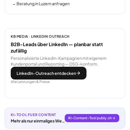
→
Beratung in Luzern anfragen
KB MEDIA · LINKEDIN OUTREACH
B2B-Leads über LinkedIn — planbar statt
zufällig
Personalisierte LinkedIn-Kampagnen mit eigenem
Kundenportal und Reporting — DSG-konform.
LinkedIn-Outreach entdecken
Alle Leistungen & Preise
KI-TOOL FUER CONTENT
KI-Content-Tool publy.ch
Mehr als nur einmaliges Webdesign.