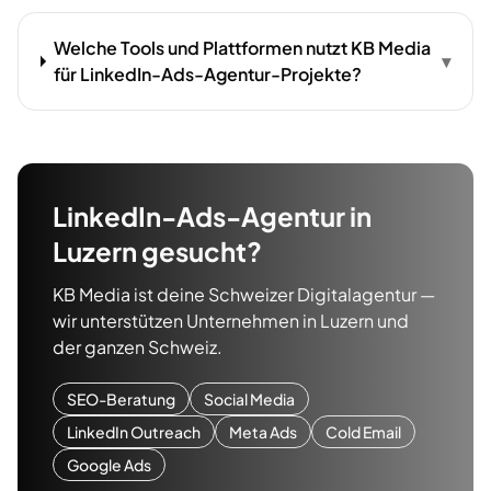
Welche Tools und Plattformen nutzt KB Media
▾
für LinkedIn-Ads-Agentur-Projekte?
LinkedIn-Ads-Agentur
in
Luzern
gesucht?
KB Media ist deine Schweizer Digitalagentur —
wir unterstützen Unternehmen in
Luzern
und
der ganzen Schweiz.
SEO-Beratung
Social Media
LinkedIn Outreach
Meta Ads
Cold Email
Google Ads