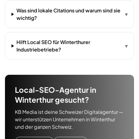
Was sind lokale Citations und warum sind sie
▾
wichtig?
Hilft Local SEO für Winterthurer
▾
Industriebetriebe?
Local-SEO-Agentur
in
Winterthur
gesucht?
KB Media ist deine Schweizer Digitalagentur —
wir unterstützen Unternehmen in
Winterthur
und der ganzen Schweiz.