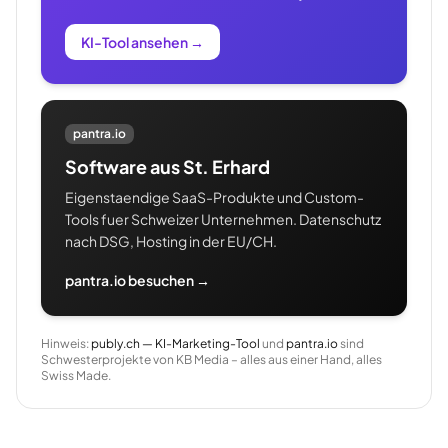
KI-Tool ansehen
→
pantra.io
Software aus St. Erhard
Eigenstaendige SaaS-Produkte und Custom-
Tools fuer Schweizer Unternehmen. Datenschutz
nach DSG, Hosting in der EU/CH.
pantra.io besuchen →
Hinweis:
publy.ch — KI-Marketing-Tool
und
pantra.io
sind
Schwesterprojekte von KB Media – alles aus einer Hand, alles
Swiss Made.