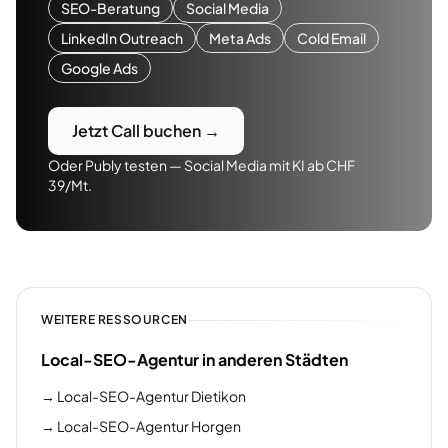
SEO-Beratung
Social Media
LinkedIn Outreach
Meta Ads
Cold Email
Google Ads
Jetzt Call buchen →
Oder Publy testen — Social Media mit KI ab CHF
39/Mt.
WEITERE RESSOURCEN
Local-SEO-Agentur in anderen Städten
→
Local-SEO-Agentur Dietikon
→
Local-SEO-Agentur Horgen