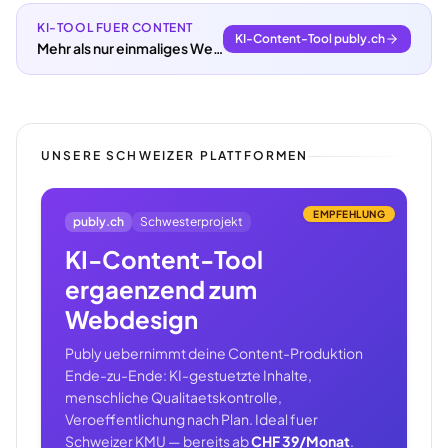
KI-TOOL FUER CONTENT
KI-Content-Tool publy.ch
Mehr als nur einmaliges Webdesign.
UNSERE SCHWEIZER PLATTFORMEN
EMPFEHLUNG
publy.ch
Schwesterprojekt
KI-Content-Tool
ergaenzend zum
Webdesign
Publy uebernimmt deine Content-Produktion
Ende-zu-Ende: KI-gestuetzte Inhalte,
menschliche Qualitaetskontrolle,
Veroeffentlichung nach Plan. Ideal fuer
Schweizer KMU — bereits ab
CHF 39/Monat
.