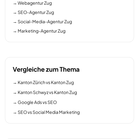
→
Webagentur Zug
→
SEO-Agentur Zug
→
Social-Media-Agentur Zug
→
Marketing-Agentur Zug
Vergleiche zum Thema
→
Kanton Zürich vs Kanton Zug
→
Kanton Schwyz vs Kanton Zug
→
Google Ads vs SEO
→
SEO vs Social Media Marketing