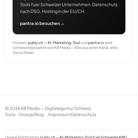
Tools fuer Schweizer Unternehmen. Datenschutz
nach DSG, Hosting in der EU/CH.
pantra.io besuchen →
Hinweis:
publy.ch — KI-Marketing-Tool
und
pantra.io
sind
Schwesterprojekte von KB Media – alles aus einer Hand, alles
Swiss Made.
©
2026
KB Media — Digitalagentur Schweiz
Tools
Glossar
Blog
Impressum
Datenschutz
Unsere Plattformen:
publy.ch — KI-Marketing-Tool fuer Schweizer KMU