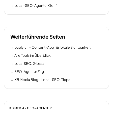
→
Local-SEO-Agentur Genf
Weiterführende Seiten
→
publy.ch – Content-Abo für lokale Sichtbarkeit
→
Alle Tools im Überblick
→
Local SEO: Glossar
→
SEO-Agentur Zug
→
KB Media Blog – Local-SEO-Tipps
KB MEDIA · GEO-AGENTUR