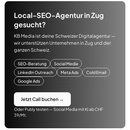
Local-SEO-Agentur
in
Zug
gesucht?
KB Media ist deine Schweizer Digitalagentur —
wir unterstützen Unternehmen in
Zug
und der
ganzen Schweiz.
SEO-Beratung
Social Media
LinkedIn Outreach
Meta Ads
Cold Email
Google Ads
Jetzt Call buchen →
Oder Publy testen — Social Media mit KI ab CHF
39/Mt.