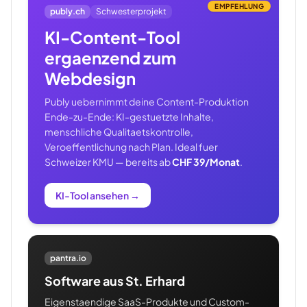
EMPFEHLUNG
publy.ch
Schwesterprojekt
KI-Content-Tool
ergaenzend zum
Webdesign
Publy uebernimmt deine Content-Produktion
Ende-zu-Ende: KI-gestuetzte Inhalte,
menschliche Qualitaetskontrolle,
Veroeffentlichung nach Plan. Ideal fuer
Schweizer KMU — bereits ab
CHF 39/Monat
.
KI-Tool ansehen
→
pantra.io
Software aus St. Erhard
Eigenstaendige SaaS-Produkte und Custom-