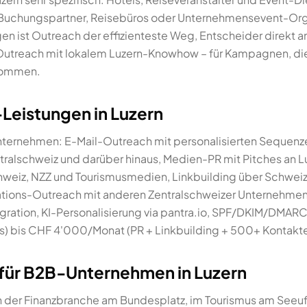
e Buchungspartner, Reisebüros oder Unternehmensevent-Org
ngen ist Outreach der effizienteste Weg, Entscheider direkt
Outreach mit lokalem Luzern-Knowhow – für Kampagnen, die
nkommen.
Leistungen in Luzern
nternehmen: E-Mail-Outreach mit personalisierten Sequenz
tralschweiz und darüber hinaus, Medien-PR mit Pitches an L
chweiz, NZZ und Tourismusmedien, Linkbuilding über Schweiz
tions-Outreach mit anderen Zentralschweizer Unternehmen.
ration, KI-Personalisierung via pantra.io, SPF/DKIM/DMAR
) bis CHF 4'000/Monat (PR + Linkbuilding + 500+ Kontakte
für B2B-Unternehmen in Luzern
in der Finanzbranche am Bundesplatz, im Tourismus am Seeu