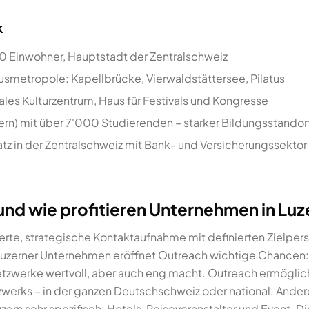
k
00 Einwohner, Hauptstadt der Zentralschweiz
smetropole: Kapellbrücke, Vierwaldstättersee, Pilatus
nales Kulturzentrum, Haus für Festivals und Kongresse
rn) mit über 7'000 Studierenden – starker Bildungsstandor
z in der Zentralschweiz mit Bank- und Versicherungssektor
und wie profitieren Unternehmen in Lu
ierte, strategische Kontaktaufnahme mit definierten Zielpers
Luzerner Unternehmen eröffnet Outreach wichtige Chancen: E
tzwerke wertvoll, aber auch eng macht. Outreach ermöglich
werks – in der ganzen Deutschschweiz oder national. Andere
zern sehr spezifisch: Hotels, Reiseveranstalter und Event-Die