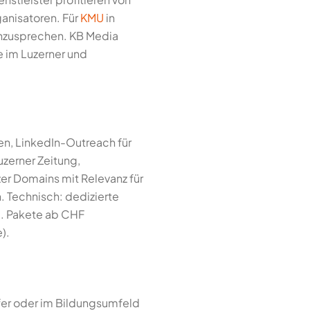
anisatoren. Für
KMU
in
 anzusprechen. KB Media
 im Luzerner und
en, LinkedIn-Outreach für
uzerner Zeitung,
er Domains mit Relevanz für
 Technisch: dedizierte
C. Pakete ab CHF
).
fer oder im Bildungsumfeld