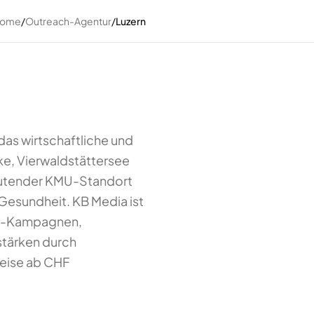
ome
/
Outreach-Agentur
/
Luzern
das wirtschaftliche und
ke, Vierwaldstättersee
edeutender KMU-Standort
 Gesundheit. KB Media ist
ach-Kampagnen,
stärken durch
reise ab CHF