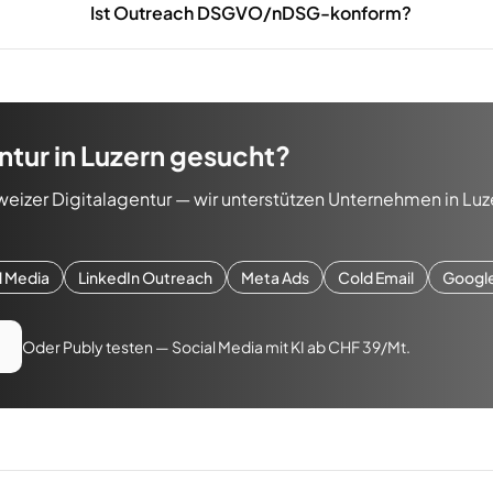
Ist Outreach DSGVO/nDSG-konform?
ntur
in
Luzern
gesucht?
weizer Digitalagentur — wir unterstützen Unternehmen in
Luz
l Media
LinkedIn Outreach
Meta Ads
Cold Email
Googl
Oder Publy testen — Social Media mit KI ab CHF 39/Mt.