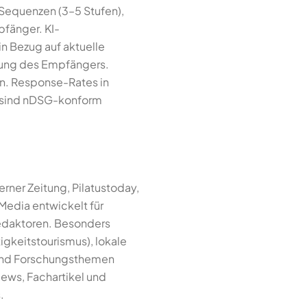
Sequenzen (3–5 Stufen),
pfänger. KI-
in Bezug auf aktuelle
rung des Empfängers.
ken. Response-Rates in
n sind nDSG-konform
rner Zeitung, Pilatustoday,
Media entwickelt für
Redaktoren. Besonders
gkeitstourismus), lokale
- und Forschungsthemen
iews, Fachartikel und
.