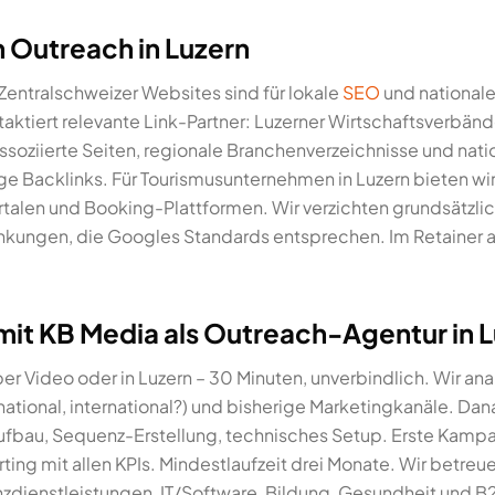
h Outreach in Luzern
Zentralschweizer Websites sind für lokale
SEO
und nationale
aktiert relevante Link-Partner: Luzerner Wirtschaftsverbänd
soziierte Seiten, regionale Branchenverzeichnisse und nati
e Backlinks. Für Tourismusunternehmen in Luzern bieten wir
rtalen und Booking-Plattformen. Wir verzichten grundsätzlic
nkungen, die Googles Standards entsprechen. Im Retainer
it KB Media als Outreach-Agentur in 
r Video oder in Luzern – 30 Minuten, unverbindlich. Wir analy
, national, international?) und bisherige Marketingkanäle. Da
fbau, Sequenz-Erstellung, technisches Setup. Erste Kampa
ng mit allen KPIs. Mindestlaufzeit drei Monate. Wir betreu
anzdienstleistungen, IT/Software, Bildung, Gesundheit und 