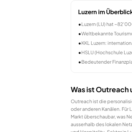
Luzern
im Überblic
•
Luzern (LU) hat ~82'0
•
Weltbekannte Tourismu
•
KKL Luzern: internatio
•
HSLU (Hochschule Luze
•
Bedeutender Finanzplat
Was ist Outreach 
Outreach ist die personalis
oder anderen Kanälen. Für 
Markt überschaubar, was Ne
ausserhalb des lokalen Netz
und Hospitality-Sektor in Lu