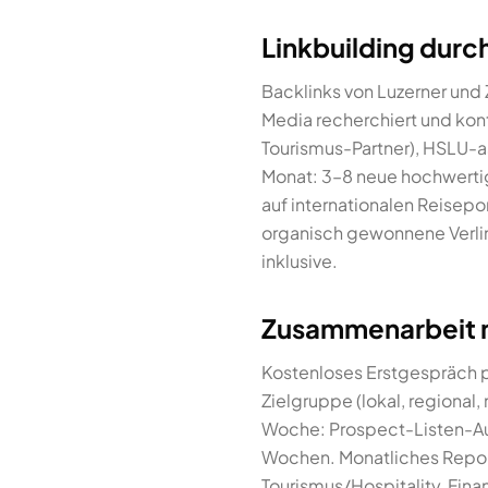
Linkbuilding durc
Backlinks von Luzerner und 
Media recherchiert und kont
Tourismus-Partner), HSLU-as
Monat: 3–8 neue hochwertig
auf internationalen Reisepo
organisch gewonnene Verli
inklusive.
Zusammenarbeit m
Kostenloses Erstgespräch pe
Zielgruppe (lokal, regional
Woche: Prospect-Listen-Au
Wochen. Monatliches Reporti
Tourismus/Hospitality, Fin