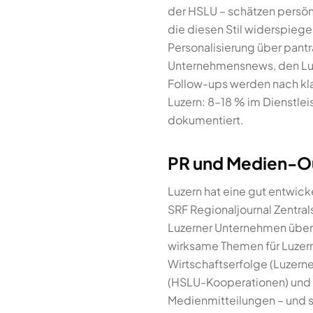
der HSLU – schätzen persön
die diesen Stil widerspiege
Personalisierung über pantra
Unternehmensnews, den Luz
Follow-ups werden nach klar
Luzern: 8–18 % im Dienstle
dokumentiert.
PR und Medien-Ou
Luzern hat eine gut entwick
SRF Regionaljournal Zentra
Luzerner Unternehmen über
wirksame Themen für Luzern
Wirtschaftserfolge (Luzern
(HSLU-Kooperationen) und Ku
Medienmitteilungen – und s