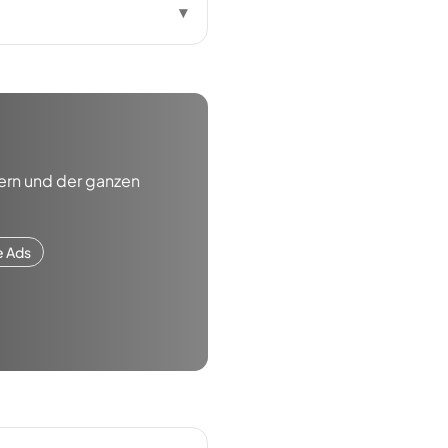
▾
ern
und der ganzen
e Ads