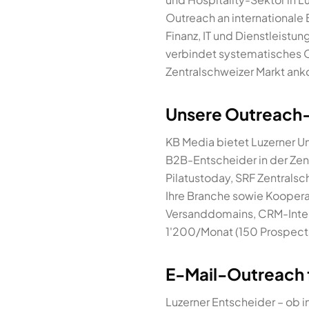
Outreach an international
Finanz, IT und Dienstleistu
verbindet systematisches 
Zentralschweizer Markt a
Unsere Outreach-
KB Media bietet Luzerner U
B2B-Entscheider in der Zen
Pilatustoday, SRF Zentrals
Ihre Branche sowie Koopera
Versanddomains, CRM-Integ
1'200/Monat (150 Prospects
E-Mail-Outreach 
Luzerner Entscheider – ob 