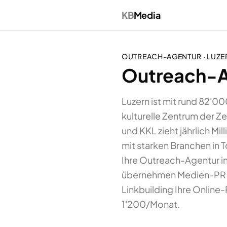
KB
Media
OUTREACH-AGENTUR
·
LUZE
Outreach-Ag
Luzern ist mit rund 82'0
kulturelle Zentrum der Z
und KKL zieht jährlich M
mit starken Branchen in 
Ihre Outreach-Agentur i
übernehmen Medien-PR in
Linkbuilding Ihre Onlin
1'200/Monat.