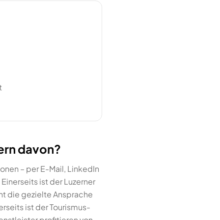
t
zern davon?
onen – per E-Mail, LinkedIn
inerseits ist der Luzerner
t die gezielte Ansprache
rseits ist der Tourismus-
nstleister profitieren von