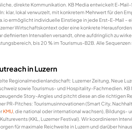
liche, direkte Kommunikation. KB Media entwickelt E-Mail-
ln: klar, lokal verwurzelt, mit konkretem Mehrwert für den Em
.io ermöglicht individuelle Einstiege in jede Erst-E-Mail – e
erner Wirtschaftskontext oder eine konkrete Herausforde
 definierten Intervallen versandt, ohne aufdringlich zu wir
istungsbereich, bis 20 % im Tourismus-B2B. Alle Sequenze
treach in Luzern
elte Regionalmedienlandschaft: Luzerner Zeitung, Neue Luze
lschweiz sowie Tourismus- und Hospitality-Fachmedien. KB 
zeugende Story-Angles und pitcht diese an die richtigen 
er PR-Pitches: Tourismusinnovationen (Smart City, Nachhalti
er
KMU
, die national oder international wachsen), Bildungs
lturevents (KKL, Luzerner Festival). Wir koordinieren Interv
orgen für maximale Reichweite in Luzern und darüber hinaus