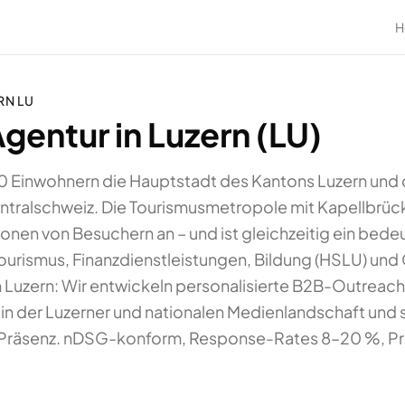
H
RN
LU
entur in Luzern (LU)
00 Einwohnern die Hauptstadt des Kantons Luzern und 
entralschweiz. Die Tourismusmetropole mit Kapellbrüc
illionen von Besuchern an – und ist gleichzeitig ein b
Tourismus, Finanzdienstleistungen, Bildung (HSLU) und
n Luzern: Wir entwickeln personalisierte B2B-Outre
 der Luzerner und nationalen Medienlandschaft und 
e-Präsenz. nDSG-konform, Response-Rates 8–20 %, P