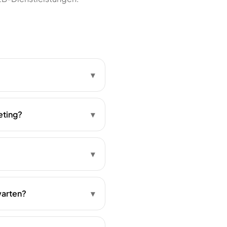
▾
eting?
▾
▾
warten?
▾