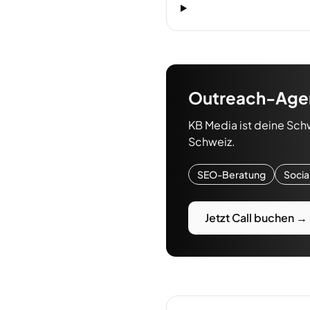
Outreach-Age
KB Media ist deine Sch
Schweiz.
SEO-Beratung
Socia
Jetzt Call buchen →