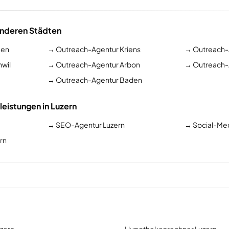
anderen Städten
men
→
Outreach-Agentur Kriens
→
Outreach-
hwil
→
Outreach-Agentur Arbon
→
Outreach-
→
Outreach-Agentur Baden
leistungen in Luzern
→
SEO-Agentur Luzern
→
Social-Me
rn