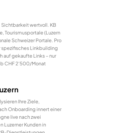
 Sichtbarkeit wertvoll. KB
e, Tourismusportale (Luzern
onale Schweizer Portale. Pro
 spezifisches Linkbuilding
h auf gekaufte Links – nur
 ab CHF 2'500/Monat
Luzern
sieren Ihre Ziele,
nach Onboarding innert einer
gne live nach zwei
en Luzerner Kunden in
B2B-Dienstleistungen.