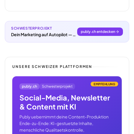
SCHWESTERPROJEKT
publy.ch entdecken
Dein Marketing auf Autopilot — mit KI und publy.ch
UNSERE SCHWEIZER PLATTFORMEN
EMPFEHLUNG
publy.ch
Schwesterprojekt
Social-Media, Newsletter
& Content mit KI
Publy uebernimmt deine Content-Produktion
Ende-zu-Ende: KI-gestuetzte Inhalte,
menschliche Qualitaetskontrolle,