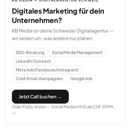
KB MEDIA — DIGITALAGENTUR SCHWEIZ
Digitales Marketing für dein
Unternehmen?
KB Media ist deine Schweizer Digitalagentur —
wir setzen um, was andere nur planen.
SEO-Beratung
Social Media Management
LinkedIn Outreach
Meta Ads (Facebook/Instagram)
Cold-Email-Kampagnen
Google Ads
Jetzt Call buchen →
Oder Publy testen — Social Media mit KI ab CHF 39/Mt.
→