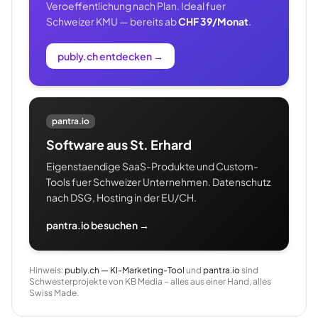
Veroeffentlichung nach Plan. Ideal fuer
Schweizer KMU — bereits ab
CHF 39/Monat
.
publy.ch entdecken
→
pantra.io
Software aus St. Erhard
Eigenstaendige SaaS-Produkte und Custom-
Tools fuer Schweizer Unternehmen. Datenschutz
nach DSG, Hosting in der EU/CH.
pantra.io besuchen →
Hinweis:
publy.ch — KI-Marketing-Tool
und
pantra.io
sind
Schwesterprojekte von KB Media – alles aus einer Hand, alles
Swiss Made.