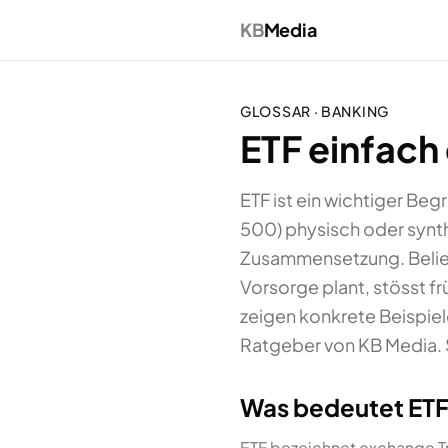
KB
Media
GLOSSAR ·
BANKING
ETF einfach 
ETF ist ein wichtiger Be
500) physisch oder synth
Zusammensetzung. Belieb
Vorsorge plant, stösst fr
zeigen konkrete Beispiel
Ratgeber von KB Media.
Was bedeutet ET
ETF bezeichnet exchange Tr