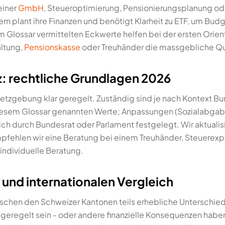
einer
GmbH
, Steueroptimierung, Pensionierungsplanung o
zern plant ihre Finanzen und benötigt Klarheit zu ETF, um Bu
m Glossar vermittelten Eckwerte helfen bei der ersten Orient
ltung,
Pensionskasse
oder Treuhänder die massgebliche Qu
z: rechtliche Grundlagen 2026
esetzgebung klar geregelt. Zuständig sind je nach Kontext 
iesem Glossar genannten Werte; Anpassungen (Sozialabgabe
ch durch Bundesrat oder Parlament festgelegt. Wir aktualisi
mpfehlen wir eine Beratung bei einem Treuhänder, Steuerexp
 individuelle Beratung.
 und internationalen Vergleich
chen den Schweizer Kantonen teils erhebliche Unterschiede. 
 geregelt sein - oder andere finanzielle Konsequenzen habe