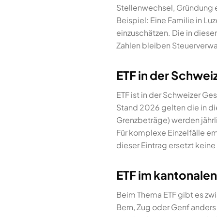
Stellenwechsel, Gründung 
Beispiel: Eine Familie in Lu
einzuschätzen. Die in diese
Zahlen bleiben Steuerverwa
ETF in der Schwei
ETF ist in der Schweizer G
Stand 2026 gelten die in d
Grenzbeträge) werden jährli
Für komplexe Einzelfälle e
dieser Eintrag ersetzt keine
ETF im kantonalen
Beim Thema ETF gibt es zwis
Bern, Zug oder Genf anders