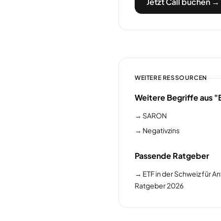
Jetzt Call buchen →
WEITERE RESSOURCEN
Weitere Begriffe aus "
→
SARON
→
Negativzins
Passende Ratgeber
→
ETF in der Schweiz für A
Ratgeber 2026