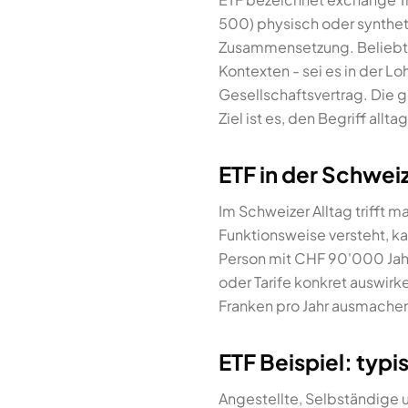
500) physisch oder syntheti
Zusammensetzung. Beliebte
Kontexten - sei es in der 
Gesellschaftsvertrag. Die g
Ziel ist es, den Begriff al
ETF in der Schweiz
Im Schweizer Alltag trifft 
Funktionsweise versteht, ka
Person mit CHF 90'000 Jahre
oder Tarife konkret auswir
Franken pro Jahr ausmache
ETF Beispiel: typ
Angestellte, Selbständige 