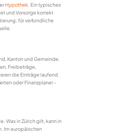
der
Hypothek
. Ein typisches
dget und Vorsorge korrekt
ierung; für verbindliche
elle.
Bund, Kanton und Gemeinde.
n, Freibeträge,
eren die Einträge laufend.
erten oder Finanzplaner -
Was in Zürich gilt, kann in
n. Im europäischen