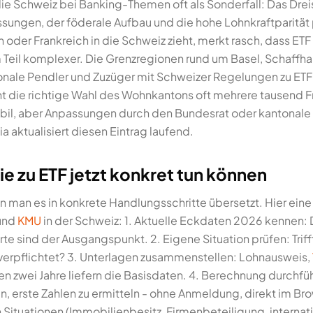
 die Schweiz bei Banking-Themen oft als Sonderfall: Das Dre
ungen, der föderale Aufbau und die hohe Lohnkraftparität
 oder Frankreich in die Schweiz zieht, merkt rasch, dass ETF
um Teil komplexer. Die Grenzregionen rund um Basel, Schaff
ionale Pendler und Zuzüger mit Schweizer Regelungen zu E
t die richtige Wahl des Wohnkantons oft mehrere tausend Fr
bil, aber Anpassungen durch den Bundesrat oder kantonale
a aktualisiert diesen Eintrag laufend.
ie zu ETF jetzt konkret tun können
nn man es in konkrete Handlungsschritte übersetzt. Hier eine
 und
KMU
in der Schweiz: 1. Aktuelle Eckdaten 2026 kennen: 
e sind der Ausgangspunkt. 2. Eigene Situation prüfen: Trifft
 verpflichtet? 3. Unterlagen zusammenstellen: Lohnausweis,
en zwei Jahre liefern die Basisdaten. 4. Berechnung durchfü
, erste Zahlen zu ermitteln - ohne Anmeldung, direkt im Bro
Situationen (Immobilienbesitz, Firmenbeteiligung, internat