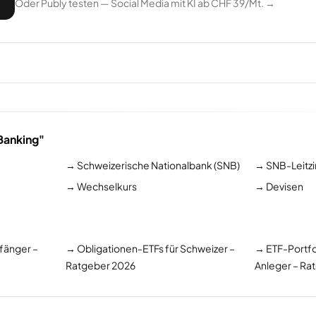
Oder Publy testen — Social Media mit KI ab CHF 39/Mt. →
Banking"
→
Schweizerische Nationalbank (SNB)
→
SNB-Leitzi
→
Wechselkurs
→
Devisen
nfänger –
→
Obligationen-ETFs für Schweizer –
→
ETF-Portfo
Ratgeber 2026
Anleger – Ra