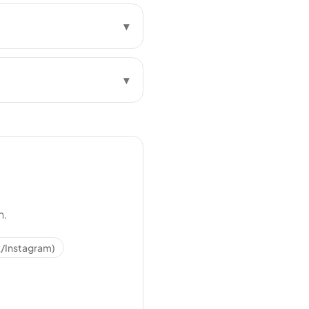
▾
▾
n.
/Instagram)