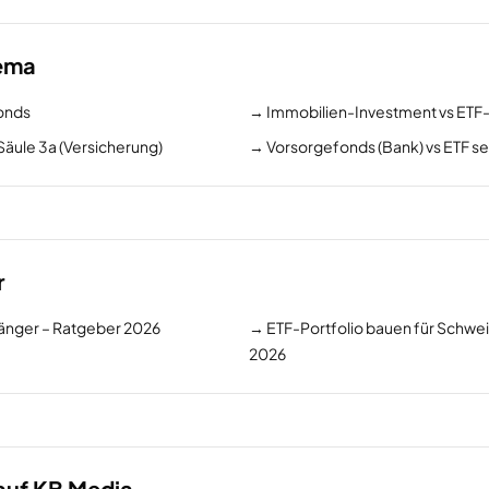
hema
Fonds
→
Immobilien-Investment vs ETF-
Säule 3a (Versicherung)
→
Vorsorgefonds (Bank) vs ETF se
r
nfänger – Ratgeber 2026
→
ETF-Portfolio bauen für Schwei
2026
auf KB Media