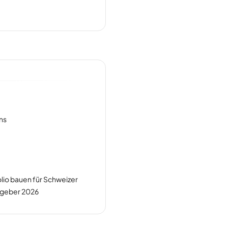
ns
lio bauen für Schweizer
tgeber 2026