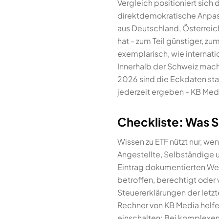
Vergleich positioniert sich
direktdemokratische Anpass
aus Deutschland, Österreich
hat - zum Teil günstiger, z
exemplarisch, wie internat
Innerhalb der Schweiz mach
2026 sind die Eckdaten sta
jederzeit ergeben - KB Medi
Checkliste: Was S
Wissen zu ETF nützt nur, we
Angestellte, Selbständige
Eintrag dokumentierten Wert
betroffen, berechtigt oder
Steuererklärungen der letzt
Rechner von KB Media helfen
einschalten: Bei komplexen 