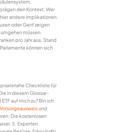
isäulensystem,
 prägen den Kontext. Wer
 hier andere Implikationen
hausen oder Genf zeigen
TF umgehen müssen.
anken pro Jahr aus. Stand
 Parlamente können sich
 praxisnahe Checkliste für
Die in diesem Glossar-
 ETF auf mich zu? Bin ich
Vorsorgeausweis
und
hren: Die kostenlosen
wser. 5. Experten
ionale Bezüge, Erbschaft)