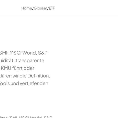
Home
/
Glossar
/
ETF
 (SMI, MSCI World, S&P
idität, transparente
 KMU führt oder
ären wir die Definition,
Tools und vertiefenden
izes (SMI, MSCI World, S&P