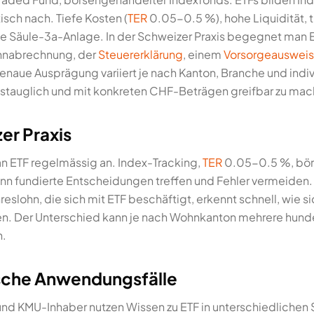
sch nach. Tiefe Kosten (
TER
0.05-0.5 %), hohe Liquidität, 
 Säule-3a-Anlage. In der Schweizer Praxis begegnet man E
Lohnabrechnung, der
Steuererklärung
, einem
Vorsorgeausweis
enaue Ausprägung variiert je nach Kanton, Branche und indivi
ltagstauglich und mit konkreten CHF-Beträgen greifbar zu ma
er Praxis
man ETF regelmässig an. Index-Tracking,
TER
0.05-0.5 %, bör
nn fundierte Entscheidungen treffen und Fehler vermeiden. 
slohn, die sich mit ETF beschäftigt, erkennt schnell, wie 
ken. Der Unterschied kann je nach Wohnkanton mehrere hund
n.
ische Anwendungsfälle
und KMU-Inhaber nutzen Wissen zu ETF in unterschiedlichen 