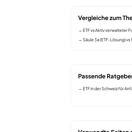
Vergleiche zum T
→
ETF vs Aktiv verwalteter 
→
Säule 3a (ETF-Lösung) vs 
Passende Ratgebe
→
ETF in der Schweiz für A
Verwandte Seiten 