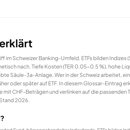
erklärt
griff im Schweizer Banking-Umfeld. ETFs bilden Indizes
etisch nach. Tiefe Kosten (TER 0.05-0.5 %), hohe Liqu
te Säule-3a-Anlage. Wer in der Schweiz arbeitet, ein
üher oder später auf ETF. In diesem Glossar-Eintrag erkl
e mit CHF-Beträgen und verlinken auf die passenden 
 Stand 2026.
F?
aded Fund, börsengehandelter Indexfonds. ETFs bilden Ind