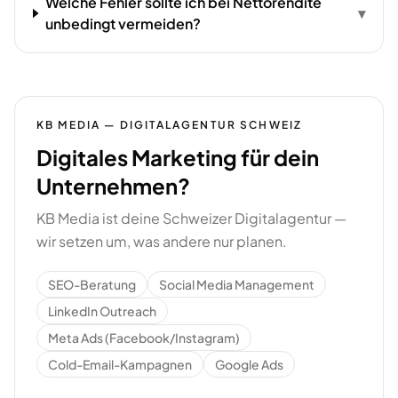
Welche Fehler sollte ich bei Nettorendite
▾
unbedingt vermeiden?
KB MEDIA — DIGITALAGENTUR SCHWEIZ
Digitales Marketing für dein
Unternehmen?
KB Media ist deine Schweizer Digitalagentur —
wir setzen um, was andere nur planen.
SEO-Beratung
Social Media Management
LinkedIn Outreach
Meta Ads (Facebook/Instagram)
Cold-Email-Kampagnen
Google Ads