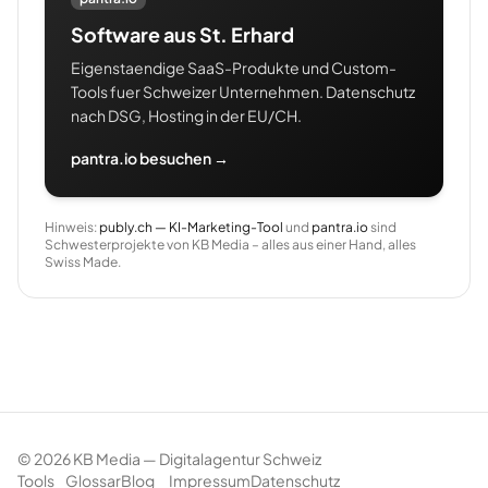
Software aus St. Erhard
Eigenstaendige SaaS-Produkte und Custom-
Tools fuer Schweizer Unternehmen. Datenschutz
nach DSG, Hosting in der EU/CH.
pantra.io besuchen →
Hinweis:
publy.ch — KI-Marketing-Tool
und
pantra.io
sind
Schwesterprojekte von KB Media – alles aus einer Hand, alles
Swiss Made.
©
2026
KB Media — Digitalagentur Schweiz
Tools
Glossar
Blog
Impressum
Datenschutz