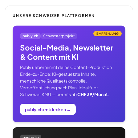
UNSERE SCHWEIZER PLATTFORMEN
EMPFEHLUNG
publy.ch
Schwesterprojekt
Social-Media, Newsletter
& Content mit KI
Publy uebernimmt deine Content-Produktion
Ende-zu-Ende: KI-gestuetzte Inhalte,
menschliche Qualitaetskontrolle,
Veroeffentlichung nach Plan. Ideal fuer
Schweizer KMU — bereits ab
CHF 39/Monat
.
publy.ch entdecken
→
pantra.io