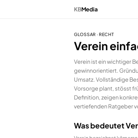
KB
Media
GLOSSAR ·
RECHT
Verein einfa
Verein ist ein wichtiger 
gewinnorientiert. Gründ
Umsatz. Vollständige Bes
Vorsorge plant, stösst fr
Definition, zeigen konkr
vertiefenden Ratgeber v
Was bedeutet Ver
Verein bezeichnet körpersc