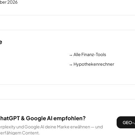
eber 2026
e
→
Alle Finanz-Tools
→
Hypothekenrechner
 ChatGPT & Google AI empfohlen?
GEO-A
rplexity und Google AI deine Marke erwähnen — und
itierfähigem Content.