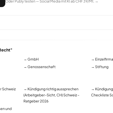
Oder Publy testen — Social Media mit KI ab CHF 39/Mt. →
"Recht"
→
GmbH
→
Einzelfirm
→
Genossenschaft
→
Stiftung
r Schweiz
→
Kündigung richtig aussprechen
→
Kündigung 
(Arbeitgeber-Sicht, CH) Schweiz –
Checkliste S
Ratgeber 2026
esen und