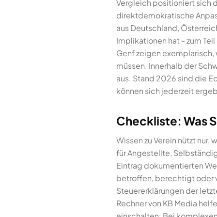
Vergleich positioniert sich
direktdemokratische Anpass
aus Deutschland, Österreich
Implikationen hat - zum Tei
Genf zeigen exemplarisch, 
müssen. Innerhalb der Schw
aus. Stand 2026 sind die E
können sich jederzeit ergeb
Checkliste: Was Si
Wissen zu Verein nützt nur,
für Angestellte, Selbständ
Eintrag dokumentierten Wert
betroffen, berechtigt oder
Steuererklärungen der letzt
Rechner von KB Media helfen
einschalten: Bei komplexen 