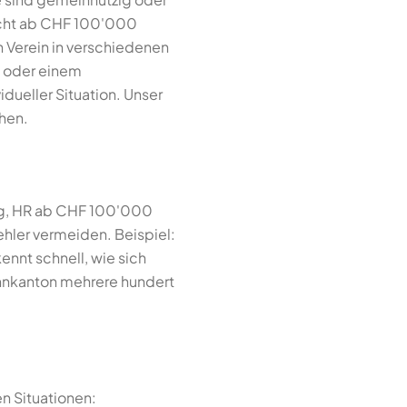
icht ab CHF 100'000
 Verein in verschiedenen
oder einem
dueller Situation. Unser
chen.
ung, HR ab CHF 100'000
ehler vermeiden. Beispiel:
ennt schnell, wie sich
ohnkanton mehrere hundert
n Situationen: