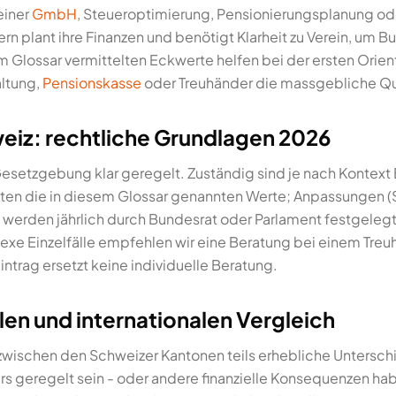
einer
GmbH
, Steueroptimierung, Pensionierungsplanung o
zern plant ihre Finanzen und benötigt Klarheit zu Verein, um 
m Glossar vermittelten Eckwerte helfen bei der ersten Orient
ltung,
Pensionskasse
oder Treuhänder die massgebliche Qu
weiz: rechtliche Grundlagen 2026
 Gesetzgebung klar geregelt. Zuständig sind je nach Kontext
en die in diesem Glossar genannten Werte; Anpassungen (
werden jährlich durch Bundesrat oder Parlament festgelegt.
lexe Einzelfälle empfehlen wir eine Beratung bei einem Tre
intrag ersetzt keine individuelle Beratung.
len und internationalen Vergleich
wischen den Schweizer Kantonen teils erhebliche Unterschie
ers geregelt sein - oder andere finanzielle Konsequenzen h