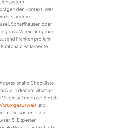
äulensystem,
 prägen den Kontext. Wer
ein hier andere
Basel, Schaffhausen oder
elungen zu Verein umgehen
ausend Franken pro Jahr
r kantonale Parlamente
eine praxisnahe Checkliste
n: Die in diesem Glossar-
 Verein auf mich zu? Bin ich
Vorsorgeausweis
und
hren: Die kostenlosen
wser. 5. Experten
ionale Bezüge, Erbschaft)