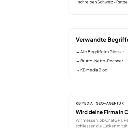
schreiben Schweiz – Ratg
Verwandte Begriff
→
Alle Begriffe im Glossar
→
Brutto-Netto-Rechner
→
KB Media Blog
KB MEDIA · GEO-AGENTUR
Wird deine Firma in
Wir messen, ob ChatGPT, Pe
schliessen die Lücken mit z