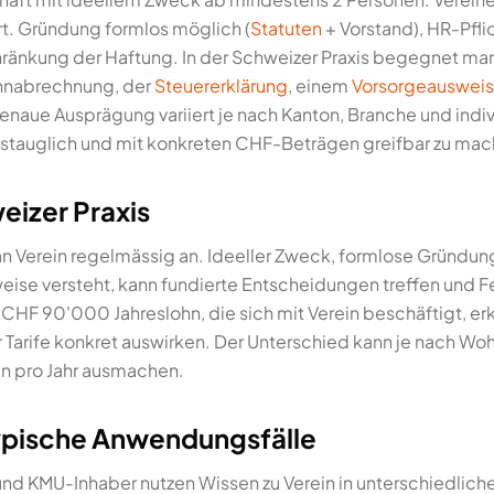
ert. Gründung formlos möglich (
Statuten
+ Vorstand), HR-Pfl
ränkung der Haftung. In der Schweizer Praxis begegnet man
Lohnabrechnung, der
Steuererklärung
, einem
Vorsorgeausweis
enaue Ausprägung variiert je nach Kanton, Branche und indivi
ltagstauglich und mit konkreten CHF-Beträgen greifbar zu ma
eizer Praxis
 man Verein regelmässig an. Ideeller Zweck, formlose Gründ
eise versteht, kann fundierte Entscheidungen treffen und F
 CHF 90'000 Jahreslohn, die sich mit Verein beschäftigt, erk
Tarife konkret auswirken. Der Unterschied kann je nach W
n pro Jahr ausmachen.
typische Anwendungsfälle
nd KMU-Inhaber nutzen Wissen zu Verein in unterschiedliche