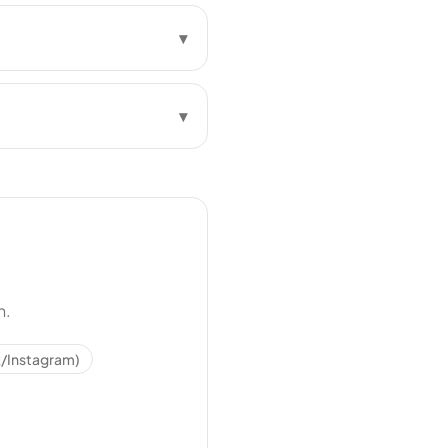
▾
▾
n.
/Instagram)