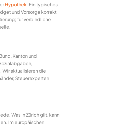
der
Hypothek
. Ein typisches
Budget und Vorsorge korrekt
ierung; für verbindliche
elle.
 Bund, Kanton und
Sozialabgaben,
 Wir aktualisieren die
uhänder, Steuerexperten
de. Was in Zürich gilt, kann
aben. Im europäischen