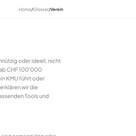
Home
/
Glossar
/
Verein
nützig oder ideell, nicht
t ab CHF 100'000
ein KMU führt oder
erklären wir die
passenden Tools und
e sind gemeinnützig oder