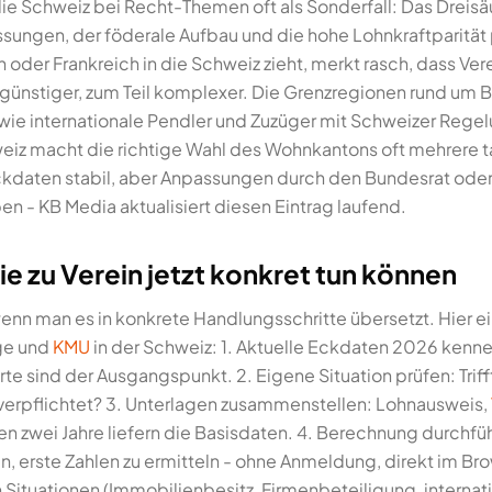
 die Schweiz bei Recht-Themen oft als Sonderfall: Das Dreis
ungen, der föderale Aufbau und die hohe Lohnkraftparität
 oder Frankreich in die Schweiz zieht, merkt rasch, dass Ver
l günstiger, zum Teil komplexer. Die Grenzregionen rund um 
wie internationale Pendler und Zuzüger mit Schweizer Reg
eiz macht die richtige Wahl des Wohnkantons oft mehrere t
ckdaten stabil, aber Anpassungen durch den Bundesrat ode
en - KB Media aktualisiert diesen Eintrag laufend.
e zu Verein jetzt konkret tun können
 wenn man es in konkrete Handlungsschritte übersetzt. Hier 
ige und
KMU
in der Schweiz: 1. Aktuelle Eckdaten 2026 kenne
e sind der Ausgangspunkt. 2. Eigene Situation prüfen: Trifft
 verpflichtet? 3. Unterlagen zusammenstellen: Lohnausweis,
en zwei Jahre liefern die Basisdaten. 4. Berechnung durchfü
, erste Zahlen zu ermitteln - ohne Anmeldung, direkt im Bro
Situationen (Immobilienbesitz, Firmenbeteiligung, internat