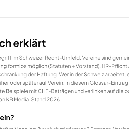
ch erklärt
Begriff im Schweizer Recht-Umfeld. Vereine sind gemein
ung formlos möglich (Statuten + Vorstand), HR-Pflich
chränkung der Haftung. Wer in der Schweiz arbeitet, 
üher oder später auf Verein. In diesem Glossar-Eintrag 
ete Beispiele mit CHF-Beträgen und verlinken auf die 
on KB Media. Stand 2026.
ein?
haft mit ideellem Zweck ab mindestens 2 Personen. Verein