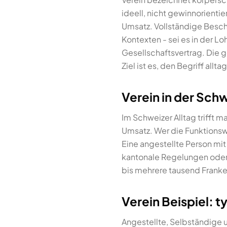
ideell, nicht gewinnorienti
Umsatz. Vollständige Besch
Kontexten - sei es in der 
Gesellschaftsvertrag. Die g
Ziel ist es, den Begriff al
Verein in der Schw
Im Schweizer Alltag trifft
Umsatz. Wer die Funktionsw
Eine angestellte Person mit
kantonale Regelungen oder 
bis mehrere tausend Franke
Verein Beispiel: 
Angestellte, Selbständige u