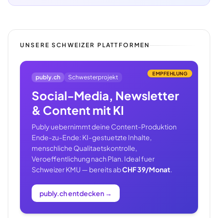
UNSERE SCHWEIZER PLATTFORMEN
EMPFEHLUNG
publy.ch
Schwesterprojekt
Social-Media, Newsletter
& Content mit KI
Publy uebernimmt deine Content-Produktion
Ende-zu-Ende: KI-gestuetzte Inhalte,
menschliche Qualitaetskontrolle,
Veroeffentlichung nach Plan. Ideal fuer
Schweizer KMU — bereits ab
CHF 39/Monat
.
publy.ch entdecken
→