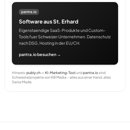
pantra.io
Software aus St. Erhard
Eigenstaendige SaaS-Produkte und Custom-
Tools fuer Schweizer Unternehmen. Datenschutz
nach DSG, Hosting in der EU/CH.
pantra.io besuchen →
Hinweis:
publy.ch — KI-Marketing-Tool
und
pantra.io
sind
Schwesterprojekte von KB Media – alles aus einer Hand, alles
Swiss Made.