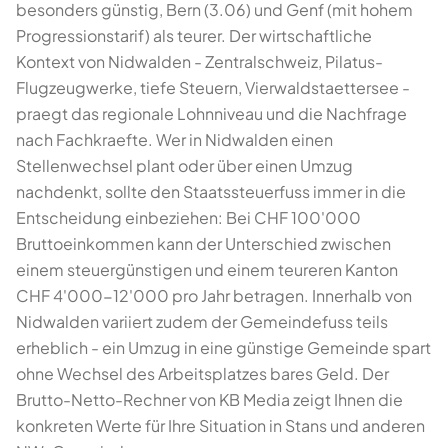
besonders günstig, Bern (3.06) und Genf (mit hohem
Progressionstarif) als teurer. Der wirtschaftliche
Kontext von Nidwalden - Zentralschweiz, Pilatus-
Flugzeugwerke, tiefe Steuern, Vierwaldstaettersee -
praegt das regionale Lohnniveau und die Nachfrage
nach Fachkraefte. Wer in Nidwalden einen
Stellenwechsel plant oder über einen Umzug
nachdenkt, sollte den Staatssteuerfuss immer in die
Entscheidung einbeziehen: Bei CHF 100'000
Bruttoeinkommen kann der Unterschied zwischen
einem steuergünstigen und einem teureren Kanton
CHF 4'000-12'000 pro Jahr betragen. Innerhalb von
Nidwalden variiert zudem der Gemeindefuss teils
erheblich - ein Umzug in eine günstige Gemeinde spart
ohne Wechsel des Arbeitsplatzes bares Geld. Der
Brutto-Netto-Rechner von KB Media zeigt Ihnen die
konkreten Werte für Ihre Situation in Stans und anderen