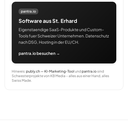
pantra.io
Software aus St. Erhard
Eigenstaendige SaaS-Produkte und Custom-
Tools fuer Schweizer Unternehmen. Datenschutz
nach DSG, Hosting in der EU/CH.
pantra.io besuchen →
Hinweis:
publy.ch — KI-Marketing-Tool
und
pantra.io
sind
Schwesterprojekte von KB Media – alles aus einer Hand, alles
Swiss Made.