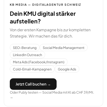
KB MEDIA — DIGITALAGENTUR SCHWEIZ
Dein KMU digital stärker
aufstellen?
Von der ersten Kampagne bis zur kompletten
Strategie. Wir machen das für dich.
SEO-Beratung
Social Media Management
LinkedIn Outreach
Meta Ads (Facebook/Instagram)
Cold-Email-Kampagnen
Google Ads
Jetzt Call buchen →
Oder Publy testen — Social Media mit KI ab CHF 39/Mt.
→