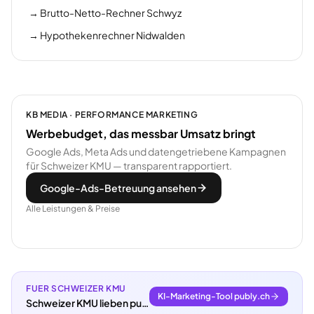
→
Brutto-Netto-Rechner Schwyz
→
Hypothekenrechner Nidwalden
KB MEDIA · PERFORMANCE MARKETING
Werbebudget, das messbar Umsatz bringt
Google Ads, Meta Ads und datengetriebene Kampagnen
für Schweizer KMU — transparent rapportiert.
Google-Ads-Betreuung ansehen
Alle Leistungen & Preise
FUER SCHWEIZER KMU
KI-Marketing-Tool publy.ch
Schweizer KMU lieben publy.ch.