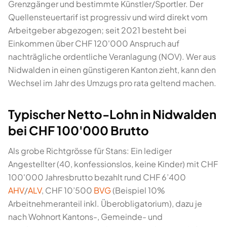
Grenzgänger und bestimmte Künstler/Sportler. Der
Quellensteuertarif ist progressiv und wird direkt vom
Arbeitgeber abgezogen; seit 2021 besteht bei
Einkommen über CHF 120'000 Anspruch auf
nachträgliche ordentliche Veranlagung (NOV). Wer aus
Nidwalden in einen günstigeren Kanton zieht, kann den
Wechsel im Jahr des Umzugs pro rata geltend machen.
Typischer Netto-Lohn in Nidwalden
bei CHF 100'000 Brutto
Als grobe Richtgrösse für Stans: Ein lediger
Angestellter (40, konfessionslos, keine Kinder) mit CHF
100'000 Jahresbrutto bezahlt rund CHF 6’400
AHV
/
ALV
, CHF 10’500
BVG
(Beispiel 10%
Arbeitnehmeranteil inkl. Überobligatorium), dazu je
nach Wohnort Kantons-, Gemeinde- und