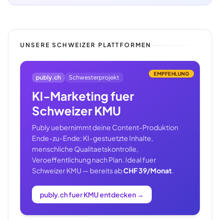
UNSERE SCHWEIZER PLATTFORMEN
EMPFEHLUNG
publy.ch
Schwesterprojekt
KI-Marketing fuer
Schweizer KMU
Publy uebernimmt deine Content-Produktion
Ende-zu-Ende: KI-gestuetzte Inhalte,
menschliche Qualitaetskontrolle,
Veroeffentlichung nach Plan. Ideal fuer
Schweizer KMU — bereits ab
CHF 39/Monat
.
publy.ch fuer KMU entdecken
→