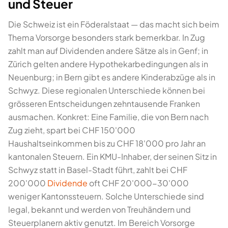
und Steuer
Die Schweiz ist ein Föderalstaat — das macht sich beim
Thema Vorsorge besonders stark bemerkbar. In Zug
zahlt man auf Dividenden andere Sätze als in Genf; in
Zürich gelten andere Hypothekarbedingungen als in
Neuenburg; in Bern gibt es andere Kinderabzüge als in
Schwyz. Diese regionalen Unterschiede können bei
grösseren Entscheidungen zehntausende Franken
ausmachen. Konkret: Eine Familie, die von Bern nach
Zug zieht, spart bei CHF 150'000
Haushaltseinkommen bis zu CHF 18'000 pro Jahr an
kantonalen Steuern. Ein KMU-Inhaber, der seinen Sitz in
Schwyz statt in Basel-Stadt führt, zahlt bei CHF
200'000
Dividende
oft CHF 20'000-30'000
weniger Kantonssteuern. Solche Unterschiede sind
legal, bekannt und werden von Treuhändern und
Steuerplanern aktiv genutzt. Im Bereich Vorsorge