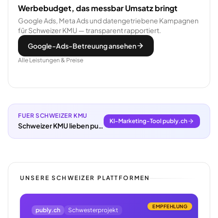
Werbebudget, das messbar Umsatz bringt
Google Ads, Meta Ads und datengetriebene Kampagnen
für Schweizer KMU — transparent rapportiert.
Google-Ads-Betreuung ansehen
Alle Leistungen & Preise
FUER SCHWEIZER KMU
KI-Marketing-Tool publy.ch
Schweizer KMU lieben publy.ch.
UNSERE SCHWEIZER PLATTFORMEN
EMPFEHLUNG
publy.ch
Schwesterprojekt