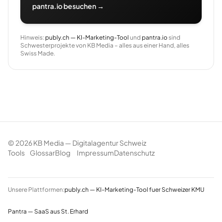
pantra.io besuchen →
Hinweis:
publy.ch — KI-Marketing-Tool
und
pantra.io
sind
Schwesterprojekte von KB Media – alles aus einer Hand, alles
Swiss Made.
©
2026
KB Media — Digitalagentur Schweiz
Tools
Glossar
Blog
Impressum
Datenschutz
Unsere Plattformen:
publy.ch — KI-Marketing-Tool fuer Schweizer KMU
Pantra — SaaS aus St. Erhard