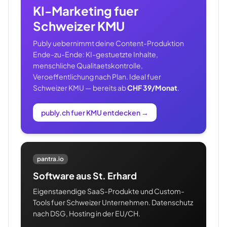
KI-Marketing fuer
Schweizer KMU
Publy uebernimmt deine Content-Produktion
Ende-zu-Ende: KI-gestuetzte Inhalte,
menschliche Qualitaetskontrolle,
Veroeffentlichung nach Plan. Ideal fuer
Schweizer KMU — bereits ab
CHF 39/Monat
.
publy.ch fuer KMU entdecken
→
pantra.io
Software aus St. Erhard
Eigenstaendige SaaS-Produkte und Custom-
Tools fuer Schweizer Unternehmen. Datenschutz
nach DSG, Hosting in der EU/CH.