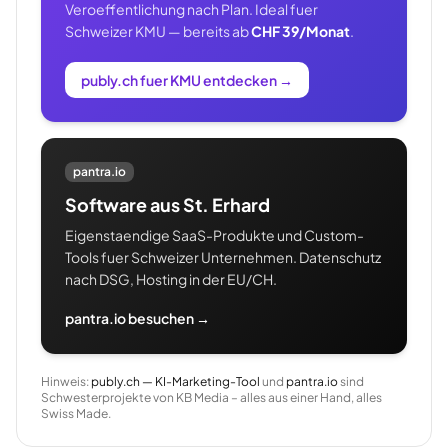
Veroeffentlichung nach Plan. Ideal fuer
Schweizer KMU — bereits ab
CHF 39/Monat
.
publy.ch fuer KMU entdecken
→
pantra.io
Software aus St. Erhard
Eigenstaendige SaaS-Produkte und Custom-
Tools fuer Schweizer Unternehmen. Datenschutz
nach DSG, Hosting in der EU/CH.
pantra.io besuchen →
Hinweis:
publy.ch — KI-Marketing-Tool
und
pantra.io
sind
Schwesterprojekte von KB Media – alles aus einer Hand, alles
Swiss Made.