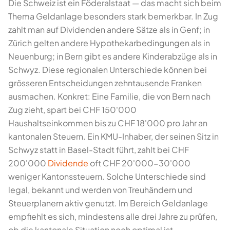
Die Schweiz ist ein Föderalstaat — das macht sich beim
Thema Geldanlage besonders stark bemerkbar. In Zug
zahlt man auf Dividenden andere Sätze als in Genf; in
Zürich gelten andere Hypothekarbedingungen als in
Neuenburg; in Bern gibt es andere Kinderabzüge als in
Schwyz. Diese regionalen Unterschiede können bei
grösseren Entscheidungen zehntausende Franken
ausmachen. Konkret: Eine Familie, die von Bern nach
Zug zieht, spart bei CHF 150'000
Haushaltseinkommen bis zu CHF 18'000 pro Jahr an
kantonalen Steuern. Ein KMU-Inhaber, der seinen Sitz in
Schwyz statt in Basel-Stadt führt, zahlt bei CHF
200'000
Dividende
oft CHF 20'000-30'000
weniger Kantonssteuern. Solche Unterschiede sind
legal, bekannt und werden von Treuhändern und
Steuerplanern aktiv genutzt. Im Bereich Geldanlage
empfiehlt es sich, mindestens alle drei Jahre zu prüfen,
ob die kantonale Situation noch optimal ist —