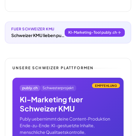
FUER SCHWEIZER KMU
KI-Marketing-Tool publy.ch
Schweizer KMU lieben publy.ch.
UNSERE SCHWEIZER PLATTFORMEN
EMPFEHLUNG
publy.ch
Schwesterprojekt
KI-Marketing fuer
Schweizer KMU
Publy uebernimmt deine Content-Produktion
Ende-zu-Ende: KI-gestuetzte Inhalte,
menschliche Qualitaetskontrolle,