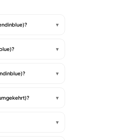
endinblue)?
▾
blue)?
▾
endinblue)?
▾
 umgekehrt)?
▾
▾