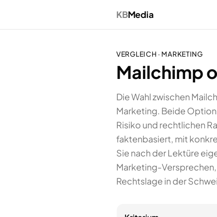
KB
Media
VERGLEICH ·
MARKETING
Mailchimp o
Die Wahl zwischen Mailch
Marketing. Beide Optione
Risiko und rechtlichen 
faktenbasiert, mit konkr
Sie nach der Lektüre eig
Marketing-Versprechen, s
Rechtslage in der Schwei