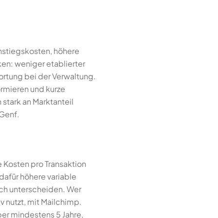
instiegskosten, höhere
iken: weniger etablierter
rtung bei der Verwaltung.
formieren und kurze
 stark an Marktanteil
 Genf.
e Kosten pro Transaktion
dafür höhere variable
ich unterscheiden. Wer
iv nutzt, mit Mailchimp.
ber mindestens 5 Jahre,