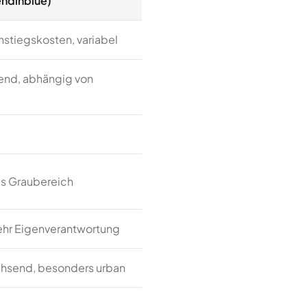
endinblue)
instiegskosten, variabel
nd, abhängig von
ils Graubereich
ehr Eigenverantwortung
chsend, besonders urban