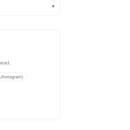
▾
head.
/Instagram)