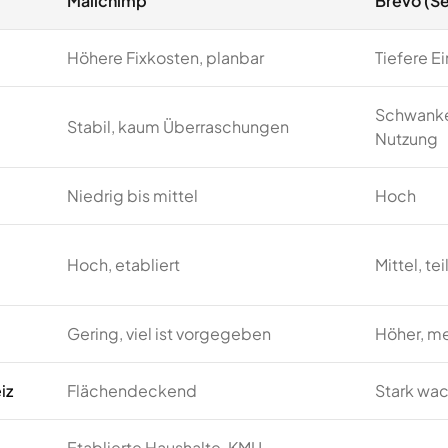
Mailchimp
Brevo (S
Höhere Fixkosten, planbar
Tiefere E
Schwanke
Stabil, kaum Überraschungen
Nutzung
Niedrig bis mittel
Hoch
Hoch, etabliert
Mittel, te
Gering, viel ist vorgegeben
Höher, m
iz
Flächendeckend
Stark wa
Etablierte Haushalte, KMU,