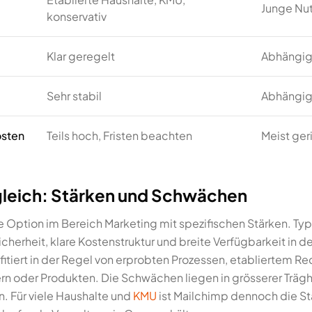
Junge Nutz
konservativ
Klar geregelt
Abhängig 
Sehr stabil
Abhängig
sten
Teils hoch, Fristen beachten
Meist ger
gleich: Stärken und Schwächen
te Option im Bereich Marketing mit spezifischen Stärken. T
herheit, klare Kostenstruktur und breite Verfügbarkeit in de
itiert in der Regel von erprobten Prozessen, etabliertem R
rn oder Produkten. Die Schwächen liegen in grösserer Träg
n. Für viele Haushalte und
KMU
ist Mailchimp dennoch die St