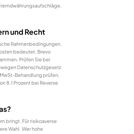
, Fremdwährungsaufschläge,
ern und Recht
torische Rahmenbedingungen.
xkosten bedeutet. Brevo
tammen. Prüfen Sie bei
t (wegen Datenschutzgesetz
: MwSt-Behandlung prüfen,
on 8.1 Prozent bei Reverse
was?
 bringt. Für risikoaverse
rere Wahl. Wer hohe