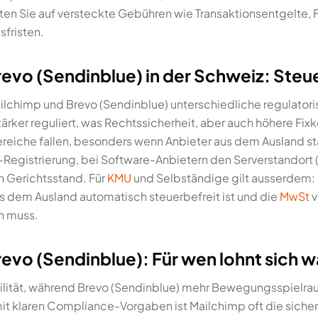
ten Sie auf versteckte Gebühren wie Transaktionsentgelte
fristen.
evo (Sendinblue) in der Schweiz: Steu
Mailchimp und Brevo (Sendinblue) unterschiedliche regula
stärker reguliert, was Rechtssicherheit, aber auch höhere Fi
ereiche fallen, besonders wenn Anbieter aus dem Ausland s
Registrierung, bei Software-Anbietern den Serverstandor
n Gerichtsstand. Für
KMU
und Selbständige gilt ausserdem
us dem Ausland automatisch steuerbefreit ist und die
MwSt
v
n muss.
evo (Sendinblue): Für wen lohnt sich 
ilität, während Brevo (Sendinblue) mehr Bewegungsspielraum
t klaren Compliance-Vorgaben ist Mailchimp oft die siche