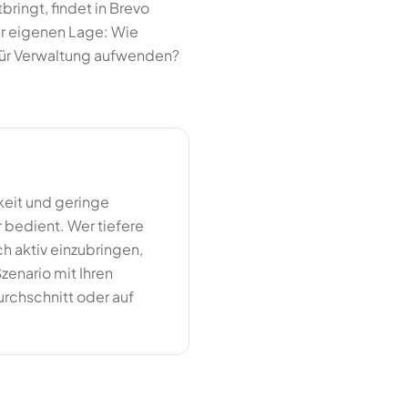
ringt, findet in Brevo
er eigenen Lage: Wie
t für Verwaltung aufwenden?
rkeit und geringe
r bedient. Wer tiefere
ich aktiv einzubringen,
zenario mit Ihren
urchschnitt oder auf