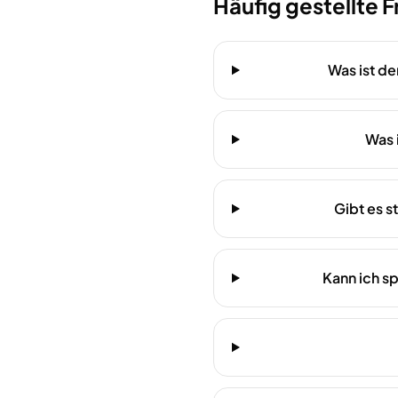
Häufig gestellte 
Was ist d
Was 
Gibt es 
Kann ich s