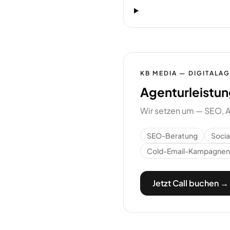
KB MEDIA — DIGITALA
Agenturleistun
Wir setzen um — SEO, A
SEO-Beratung
Soci
Cold-Email-Kampagnen
Jetzt Call buchen →