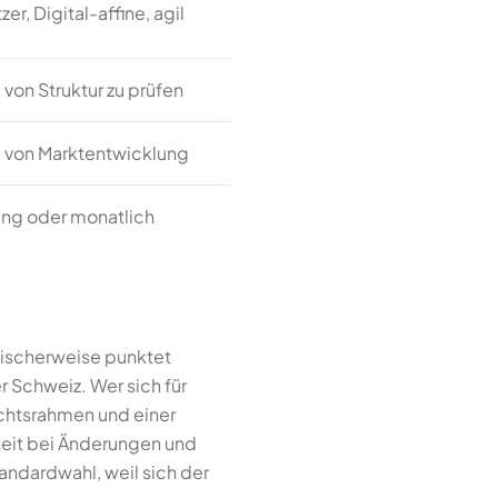
er, Digital-affine, agil
von Struktur zu prüfen
 von Marktentwicklung
ing oder monatlich
ypischerweise punktet
r Schweiz. Wer sich für
echtsrahmen und einer
heit bei Änderungen und
andardwahl, weil sich der