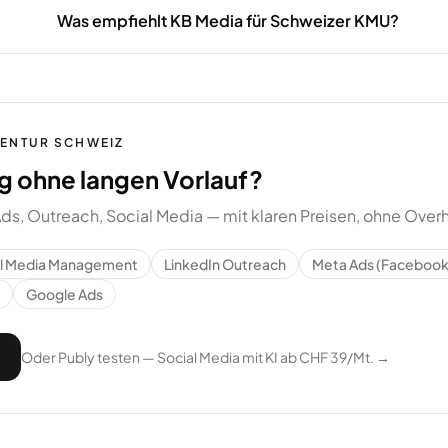
Was empfiehlt KB Media für Schweizer KMU?
GENTUR SCHWEIZ
g ohne langen Vorlauf?
ds, Outreach, Social Media — mit klaren Preisen, ohne Over
al Media Management
LinkedIn Outreach
Meta Ads (Facebook
Google Ads
Oder Publy testen — Social Media mit KI ab CHF 39/Mt. →