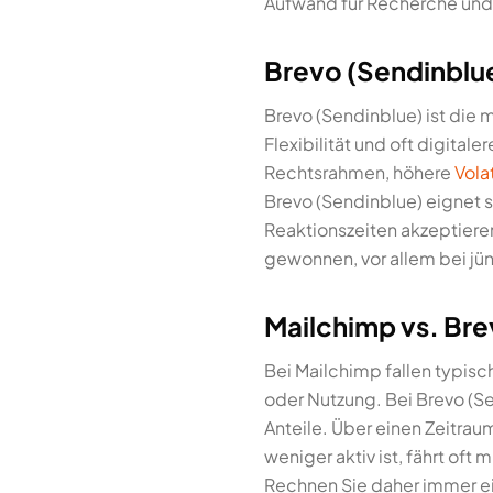
Aufwand für Recherche und 
Brevo (Sendinblue
Brevo (Sendinblue) ist die 
Flexibilität und oft digital
Rechtsrahmen, höhere
Volat
Brevo (Sendinblue) eignet si
Reaktionszeiten akzeptieren.
gewonnen, vor allem bei jü
Mailchimp vs. Bre
Bei Mailchimp fallen typisc
oder Nutzung. Bei Brevo (Se
Anteile. Über einen Zeitra
weniger aktiv ist, fährt oft
Rechnen Sie daher immer ein