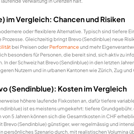
laufende Verwaltung in Grenzen hält.
) im Vergleich: Chancen und Risiken
modernere oder flexiblere Alternative. Typisch sind tiefere E
ere Prozesse. Gleichzeitig bringt Brevo (Sendinblue) neue Ris
ilität
bei Preisen oder
Performance
und mehr Eigenverantwo
ch besonders für Personen, die bereit sind, sich aktiv zu in
 In der Schweiz hat Brevo (Sendinblue) in den letzten Jahren
ngeren Nutzern und in urbanen Kantonen wie Zürich, Zug und
vo (Sendinblue): Kosten im Vergleich
herweise höhere laufende Fixkosten an, dafür tiefere variabl
ndinblue) ist es meistens umgekehrt: tiefere Grundgebühr, 
um von 5 Jahren können sich die Gesamtkosten in CHF erhebl
 mit Brevo (Sendinblue) günstiger, wer regelmässig und intens
 persönliches Szenario durch, mit realistischen Volumina ü