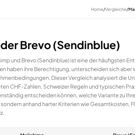
Home
/
Vergleiche
/
Mai
der Brevo (Sendinblue)
imp und Brevo (Sendinblue) ist eine der häufigsten E
n haben ihre Berechtigung, unterscheiden sich aber in 
Rahmenbedingungen. Dieser Vergleich analysiert die U
eten CHF-Zahlen, Schweizer Regeln und typischen Praxis
enständig entscheiden können, welche Variante zu Ihre
ondern anhand harter Kriterien wie Gesamtkosten, Fl
z.