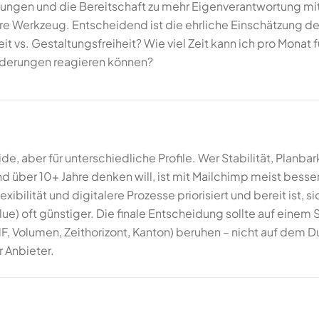
ssungen und die Bereitschaft zu mehr Eigenverantwortung mitb
e Werkzeug. Entscheidend ist die ehrliche Einschätzung d
eit vs. Gestaltungsfreiheit? Wie viel Zeit kann ich pro Mona
nderungen reagieren können?
de, aber für unterschiedliche Profile. Wer Stabilität, Planba
d über 10+ Jahre denken will, ist mit Mailchimp meist besse
xibilität und digitalere Prozesse priorisiert und bereit ist, s
lue) oft günstiger. Die finale Entscheidung sollte auf einem S
F, Volumen, Zeithorizont, Kanton) beruhen – nicht auf dem D
 Anbieter.