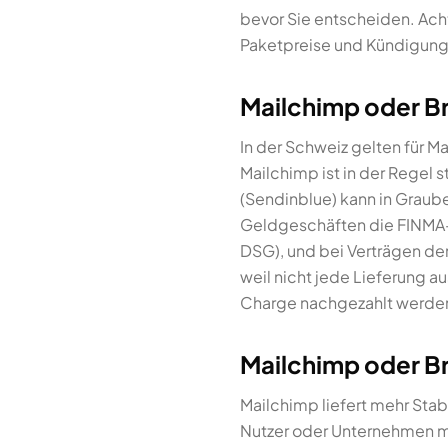
bevor Sie entscheiden. Ach
Paketpreise und Kündigungs
Mailchimp oder Br
In der Schweiz gelten für 
Mailchimp ist in der Regel 
(Sendinblue) kann in Graub
Geldgeschäften die FINMA-
DSG), und bei Verträgen de
weil nicht jede Lieferung a
Charge nachgezahlt werde
Mailchimp oder Br
Mailchimp liefert mehr Stab
Nutzer oder Unternehmen mi