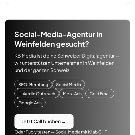
Social-Media-Agentur
in
Weinfelden
gesucht?
KB Media ist deine Schweizer Digitalagentur —
wir unterstützen Unternehmen in
Weinfelden
und der ganzen Schweiz.
SEO-Beratung
Social Media
LinkedIn Outreach
Meta Ads
Cold Email
Google Ads
Jetzt Call buchen →
Oder Publy testen — Social Media mit KI ab CHF