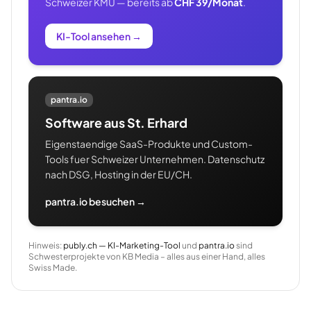
Schweizer KMU — bereits ab
CHF 39/Monat
.
KI-Tool ansehen
→
pantra.io
Software aus St. Erhard
Eigenstaendige SaaS-Produkte und Custom-
Tools fuer Schweizer Unternehmen. Datenschutz
nach DSG, Hosting in der EU/CH.
pantra.io besuchen →
Hinweis:
publy.ch — KI-Marketing-Tool
und
pantra.io
sind
Schwesterprojekte von KB Media – alles aus einer Hand, alles
Swiss Made.