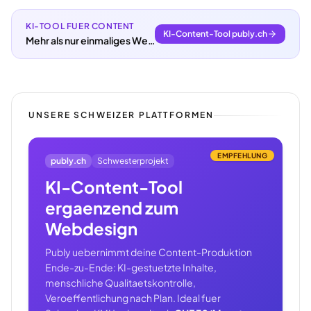
KI-TOOL FUER CONTENT
KI-Content-Tool publy.ch
Mehr als nur einmaliges Webdesign.
UNSERE SCHWEIZER PLATTFORMEN
EMPFEHLUNG
publy.ch
Schwesterprojekt
KI-Content-Tool
ergaenzend zum
Webdesign
Publy uebernimmt deine Content-Produktion
Ende-zu-Ende: KI-gestuetzte Inhalte,
menschliche Qualitaetskontrolle,
Veroeffentlichung nach Plan. Ideal fuer