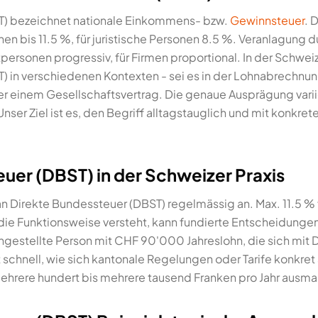
T) bezeichnet nationale Einkommens- bzw.
Gewinnsteuer
. 
nen bis 11.5 %, für juristische Personen 8.5 %. Veranlagung 
tpersonen progressiv, für Firmen proportional. In der Schwe
) in verschiedenen Kontexten - sei es in der Lohnabrechnun
r einem Gesellschaftsvertrag. Die genaue Ausprägung varii
 Unser Ziel ist es, den Begriff alltagstauglich und mit konkr
uer (DBST) in der Schweizer Praxis
an Direkte Bundessteuer (DBST) regelmässig an. Max. 11.5 % fü
die Funktionsweise versteht, kann fundierte Entscheidungen
angestellte Person mit CHF 90'000 Jahreslohn, die sich mit
 schnell, wie sich kantonale Regelungen oder Tarife konkre
ehrere hundert bis mehrere tausend Franken pro Jahr ausm