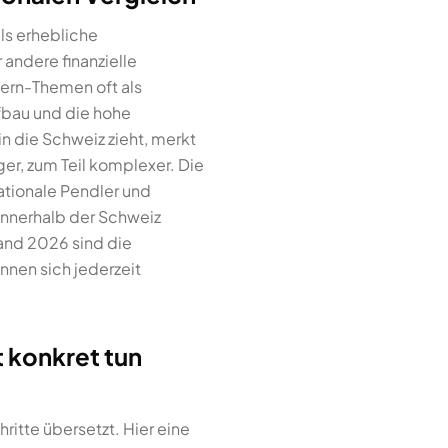
ls erhebliche
 andere finanzielle
uern-Themen oft als
fbau und die hohe
n die Schweiz zieht, merkt
ger, zum Teil komplexer. Die
ationale Pendler und
nnerhalb der Schweiz
and 2026 sind die
nen sich jederzeit
t konkret tun
itte übersetzt. Hier eine