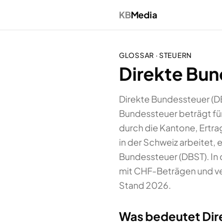
KB
Media
GLOSSAR ·
STEUERN
Direkte Bun
Direkte Bundessteuer (DB
Bundessteuer beträgt für 
durch die Kantone, Ertra
in der Schweiz arbeitet, 
Bundessteuer (DBST). In d
mit CHF-Beträgen und ve
Stand 2026.
Was bedeutet Dir