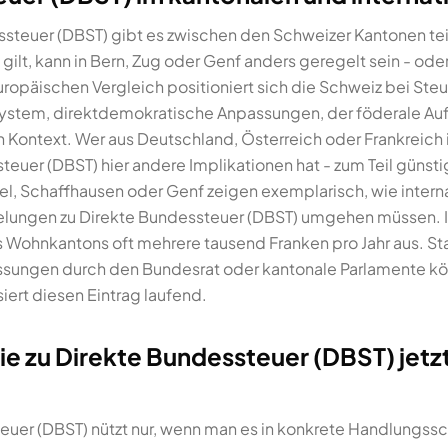
teuer (DBST) gibt es zwischen den Schweizer Kantonen tei
gilt, kann in Bern, Zug oder Genf anders geregelt sein - oder
opäischen Vergleich positioniert sich die Schweiz bei Ste
system, direktdemokratische Anpassungen, der föderale Au
 Kontext. Wer aus Deutschland, Österreich oder Frankreich i
teuer (DBST) hier andere Implikationen hat - zum Teil günsti
l, Schaffhausen oder Genf zeigen exemplarisch, wie intern
elungen zu Direkte Bundessteuer (DBST) umgehen müssen. I
s Wohnkantons oft mehrere tausend Franken pro Jahr aus. St
ssungen durch den Bundesrat oder kantonale Parlamente kön
iert diesen Eintrag laufend.
ie zu Direkte Bundessteuer (DBST) jetz
uer (DBST) nützt nur, wenn man es in konkrete Handlungsschr