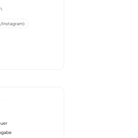
n.
/Instagram)
euer
bgabe