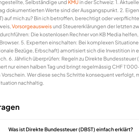
Angestellte, Selbständige und
KMU
in der Schweiz: 1. Aktuel
ag dokumentierten Werte sind der Ausgangspunkt. 2. Eigene S
 auf mich zu? Bin ich betroffen, berechtigt oder verpflichte
weis,
Vorsorgeausweis
und Steuererklärungen der letzten zwe
urchführen: Die kostenlosen Rechner von KB Media helfen, e
Browser. 5. Experten einschalten: Bei komplexen Situatione
onale Bezüge, Erbschaft) amortisiert sich die Investition in
h. 6. Jährlich überprüfen: Regeln zu Direkte Bundessteuer (
uert nur einen halben Tag und bringt regelmässig CHF 1'00
Vorschein. Wer diese sechs Schritte konsequent verfolgt, m
ituation nachhaltig.
Fragen
Was ist Direkte Bundessteuer (DBST) einfach erklärt?