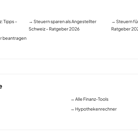
: Tipps –
→
Steuern sparen als Angestellter
→
Steuern fü
Schweiz – Ratgeber 2026
Ratgeber 20
r beantragen
e
→
Alle Finanz-Tools
→
Hypothekenrechner