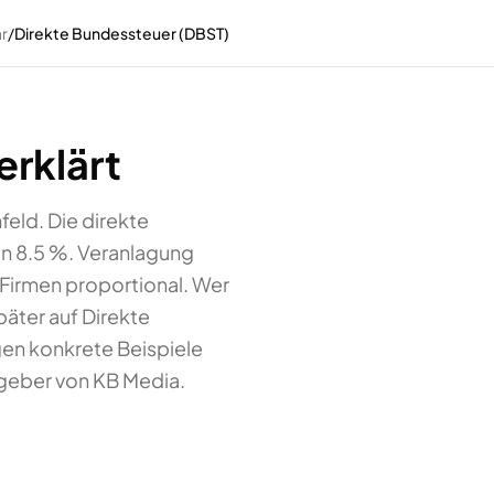
r
/
Direkte Bundessteuer (DBST)
erklärt
feld. Die direkte
nen 8.5 %. Veranlagung
 Firmen proportional. Wer
päter auf Direkte
igen konkrete Beispiele
tgeber von KB Media.