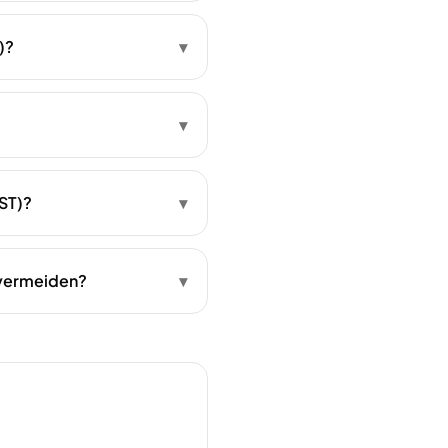
)?
▾
▾
BST)?
▾
 vermeiden?
▾