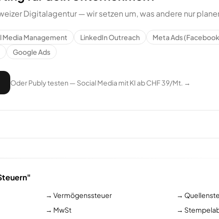
weizer Digitalagentur — wir setzen um, was andere nur plane
al Media Management
LinkedIn Outreach
Meta Ads (Facebook
Google Ads
Oder Publy testen — Social Media mit KI ab CHF 39/Mt. →
Steuern"
→
Vermögenssteuer
→
Quellenst
→
MwSt
→
Stempela