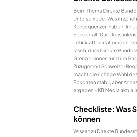
Beim Thema Direkte Bundess
Unterschiede. Was in Zürich 
Konsequenzen haben. Im eur
Sonderfall: Das Dreisäulen
Lohnkraftparität prägen den
rasch, dass Direkte Bundess
Grenzregionen rund um Base
Zuzüger mit Schweizer Reg
macht die richtige Wahl de
Eckdaten stabil, aber Anpa
ergeben - KB Media aktualis
Checkliste: Was S
können
Wissen zu Direkte Bundesste