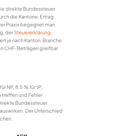
Die direkte Bundessteuer
durch die Kantone, Ertrag
izer Praxis begegnet man
g, der
Steuererklärung
,
ert je nach Kanton, Branche
eten CHF-Beträgen greifbar
r NP, 8.5 % für JP,
 treffen und Fehler
 Direkte Bundessteuer
t auswirken. Der Unterschied
achen.