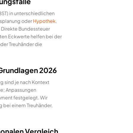
ungsfälle
ST) in unterschiedlichen
gsplanung oder
Hypothek
.
zu Direkte Bundessteuer
ten Eckwerte helfen bei der
der Treuhänder die
 Grundlagen 2026
g sind je nach Kontext
te; Anpassungen
ament festgelegt. Wir
ng bei einem Treuhänder,
ionalen Vergleich