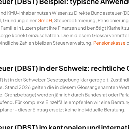
euer (DBST) Beispiel: typische Anwend
und KMU-Inhaber nutzen Wissen zu Direkte Bundessteuer (DB
l, Gründung einer
GmbH
, Steueroptimierung, Pensionierun
 Familie in Luzern plant ihre Finanzen und benötigt Klarheit 
orge korrekt einzuschätzen. Die in diesem Glossar vermittel
rbindliche Zahlen bleiben Steuerverwaltung,
Pensionskasse
o
uer (DBST) in der Schweiz: rechtliche
 ist in der Schweizer Gesetzgebung klar geregelt. Zuständi
. Stand 2026 gelten die in diesem Glossar genannten Wer
e, Grenzbeträge) werden jährlich durch Bundesrat oder Parl
laufend. Für komplexe Einzelfälle empfehlen wir eine Beratu
laner - dieser Eintrag ersetzt keine individuelle Beratung.
uer (DBST) im kantonalen und internat