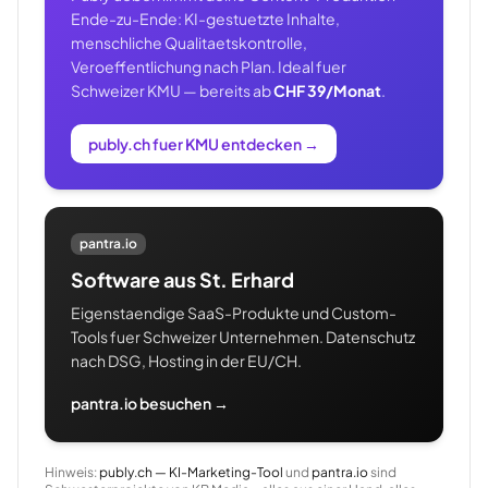
Ende-zu-Ende: KI-gestuetzte Inhalte,
menschliche Qualitaetskontrolle,
Veroeffentlichung nach Plan. Ideal fuer
Schweizer KMU — bereits ab
CHF 39/Monat
.
publy.ch fuer KMU entdecken
→
pantra.io
Software aus St. Erhard
Eigenstaendige SaaS-Produkte und Custom-
Tools fuer Schweizer Unternehmen. Datenschutz
nach DSG, Hosting in der EU/CH.
pantra.io besuchen →
Hinweis:
publy.ch — KI-Marketing-Tool
und
pantra.io
sind