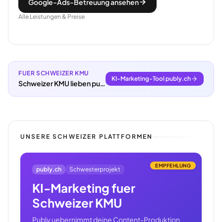
Google-Ads-Betreuung ansehen
Alle Leistungen & Preise
FUER SCHWEIZER KMU
KI-Marketing-Tool publy.ch
Schweizer KMU lieben publy.ch.
UNSERE SCHWEIZER PLATTFORMEN
EMPFEHLUNG
publy.ch
Schwesterprojekt
KI-Marketing fuer
Schweizer KMU
Publy uebernimmt deine Content-Produktion