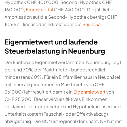
Hypothek CHF 800’000, Second-Hypothek CHF
160’000,
Eigenkapital
CHF 240’000. Die jährliche
Amortisation auf die Second-Hypothek beträgt CHF
10’667 - linear oder indirekt über die
Säule 3a
.
Eigenmietwert und laufende
Steuerbelastung in Neuenburg
Der kantonale Eigenmietwertansatz in Neuenburg liegt
bei rund 70% der Marktmiete - bundesrechtlich
mindestens 60%. Für ein Einfamilienhaus in Neuchâtel
mit einer angenommenen Marktmiete von CHF
36'000/Jahr resultiert damit ein
Eigenmietwert
von
CHF 25’200. Dieser wird als fiktives Einkommen
deklariert; demgegenüber sind Hypothekarzinsen und
Unterhaltskosten (Pauschal- oder Effektivabzug)
abzugsfähig. Die BCN ist regional dominant. NE hat mit