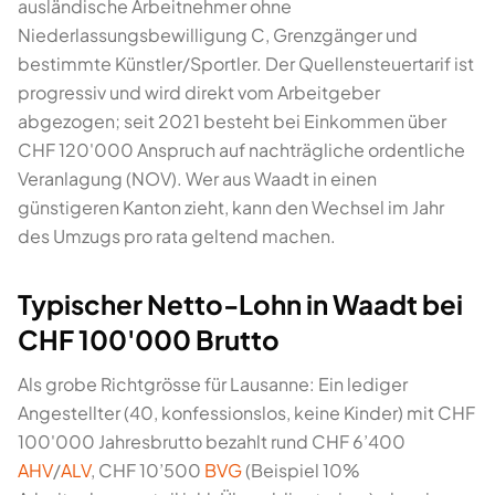
ausländische Arbeitnehmer ohne
Niederlassungsbewilligung C, Grenzgänger und
bestimmte Künstler/Sportler. Der Quellensteuertarif ist
progressiv und wird direkt vom Arbeitgeber
abgezogen; seit 2021 besteht bei Einkommen über
CHF 120'000 Anspruch auf nachträgliche ordentliche
Veranlagung (NOV). Wer aus Waadt in einen
günstigeren Kanton zieht, kann den Wechsel im Jahr
des Umzugs pro rata geltend machen.
Typischer Netto-Lohn in Waadt bei
CHF 100'000 Brutto
Als grobe Richtgrösse für Lausanne: Ein lediger
Angestellter (40, konfessionslos, keine Kinder) mit CHF
100'000 Jahresbrutto bezahlt rund CHF 6’400
AHV
/
ALV
, CHF 10’500
BVG
(Beispiel 10%