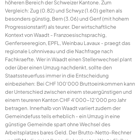
höheren Bereich der Schweizer Kantone. Zum
Vergleich: Zug (0.82) und Schwyz (1.60) gelten als
besonders günstig, Bern (3.06) und Genf (mit hohem
Progressionstarif) als teurer. Der wirtschaftliche
Kontext von Waadt - Franzoesischsprachig,
Genferseeregion, EPFL, Weinbau Lavaux - praegt das
regionale Lohnniveau und die Nachfrage nach
Fachkraefte. Wer in Waadt einen Stellenwechsel plant
oder über einen Umzug nachdenkt, sollte den
Staatssteuerfuss immer in die Entscheidung
einbeziehen: Bei CHF 100'000 Bruttoeinkommen kann
der Unterschied zwischen einem steuergünstigen und
einem teureren Kanton CHF 4'000-12'000 pro Jahr
betragen. Innerhalb von Waadt variiert zudem der
Gemeindefuss teils erheblich - ein Umzug in eine
günstige Gemeinde spart ohne Wechsel des
Arbeitsplatzes bares Geld. Der Brutto-Netto-Rechner