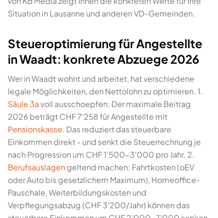
von KB Media zeigt Ihnen die konkreten Werte für Ihre
Situation in Lausanne und anderen VD-Gemeinden.
Steueroptimierung für Angestellte
in Waadt: konkrete Abzuege 2026
Wer in Waadt wohnt und arbeitet, hat verschiedene
legale Möglichkeiten, den Nettolohn zu optimieren. 1.
Säule 3a
voll ausschoepfen: Der maximale Beitrag
2026 beträgt CHF 7'258 für Angestellte mit
Pensionskasse
. Das reduziert das steuerbare
Einkommen direkt - und senkt die Steuerrechnung je
nach Progression um CHF 1'500-3'000 pro Jahr. 2.
Berufsauslagen
geltend machen: Fahrtkosten (oEV
oder Auto bis gesetzlichem Maximum), Homeoffice-
Pauschale, Weiterbildungskosten und
Verpflegungsabzug (CHF 3'200/Jahr) können das
steuerbare Einkommen um CHF 2'000-7'000 senken.