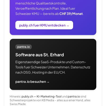
menschliche Qualitaetskontrolle,
Veroeffentlichung nach Plan. Ideal fuer
Schweizer KMU — bereits ab
CHF 39/Monat
.
publy.ch fuer KMU entdecken
→
pantra.io
Software aus St. Erhard
Eigenstaendige SaaS-Produkte und Custom-
Tools fuer Schweizer Unternehmen. Datenschutz
nach DSG, Hosting in der EU/CH.
pantra.io besuchen →
Hinweis:
publy.ch — KI-Marketing-Tool
und
pantra.io
sind
Schwesterprojekte von KB Media – alles aus einer Hand, alles
Swiss Made.