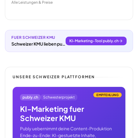
Alle Leistungen & Preise
FUER SCHWEIZER KMU
KI-Marketing-Tool publy.ch
Schweizer KMU lieben publy.ch.
UNSERE SCHWEIZER PLATTFORMEN
EMPFEHLUNG
publy.ch
Schwesterprojekt
KI-Marketing fuer
Schweizer KMU
Publy uebernimmt deine Content-Produktion
Ende-zu-Ende: KI-gestuetzte Inhalte,