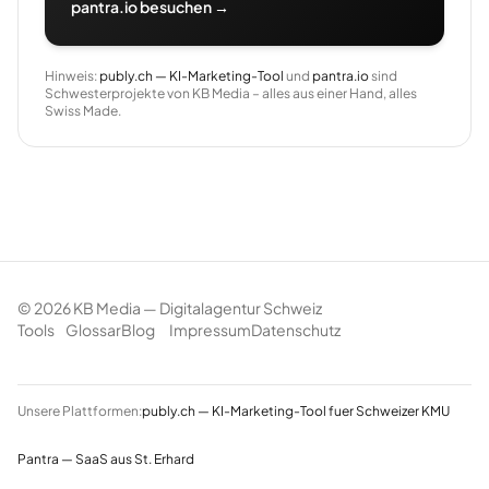
pantra.io besuchen →
Hinweis:
publy.ch — KI-Marketing-Tool
und
pantra.io
sind
Schwesterprojekte von KB Media – alles aus einer Hand, alles
Swiss Made.
©
2026
KB Media — Digitalagentur Schweiz
Tools
Glossar
Blog
Impressum
Datenschutz
Unsere Plattformen:
publy.ch — KI-Marketing-Tool fuer Schweizer KMU
Pantra — SaaS aus St. Erhard