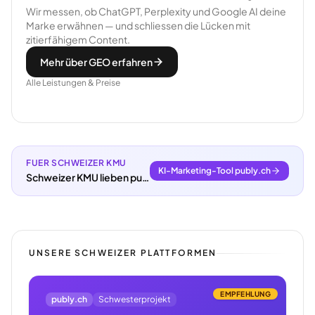
Wir messen, ob ChatGPT, Perplexity und Google AI deine
Marke erwähnen — und schliessen die Lücken mit
zitierfähigem Content.
Mehr über GEO erfahren
Alle Leistungen & Preise
FUER SCHWEIZER KMU
KI-Marketing-Tool publy.ch
Schweizer KMU lieben publy.ch.
UNSERE SCHWEIZER PLATTFORMEN
EMPFEHLUNG
publy.ch
Schwesterprojekt