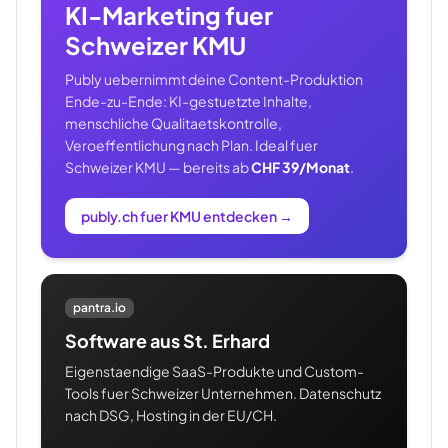
KI-Marketing fuer
Schweizer KMU
Publy uebernimmt deine Content-Produktion
Ende-zu-Ende: KI-gestuetzte Inhalte,
menschliche Qualitaetskontrolle,
Veroeffentlichung nach Plan. Ideal fuer
Schweizer KMU — bereits ab
CHF 39/Monat
.
publy.ch fuer KMU entdecken
→
pantra.io
Software aus St. Erhard
Eigenstaendige SaaS-Produkte und Custom-
Tools fuer Schweizer Unternehmen. Datenschutz
nach DSG, Hosting in der EU/CH.