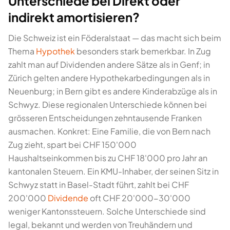
Unterschiede bei Direkt oder
indirekt amortisieren?
Die Schweiz ist ein Föderalstaat — das macht sich beim
Thema
Hypothek
besonders stark bemerkbar. In Zug
zahlt man auf Dividenden andere Sätze als in Genf; in
Zürich gelten andere Hypothekarbedingungen als in
Neuenburg; in Bern gibt es andere Kinderabzüge als in
Schwyz. Diese regionalen Unterschiede können bei
grösseren Entscheidungen zehntausende Franken
ausmachen. Konkret: Eine Familie, die von Bern nach
Zug zieht, spart bei CHF 150'000
Haushaltseinkommen bis zu CHF 18'000 pro Jahr an
kantonalen Steuern. Ein KMU-Inhaber, der seinen Sitz in
Schwyz statt in Basel-Stadt führt, zahlt bei CHF
200'000
Dividende
oft CHF 20'000-30'000
weniger Kantonssteuern. Solche Unterschiede sind
legal, bekannt und werden von Treuhändern und