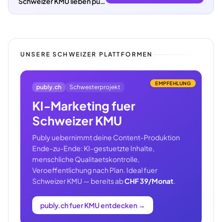
Schweizer KMU lieben publy.ch.
UNSERE SCHWEIZER PLATTFORMEN
EMPFEHLUNG
publy.ch
Schwesterprojekt
KI-Marketing fuer
Schweizer KMU
Publy uebernimmt deine Content-Produktion
Ende-zu-Ende: KI-gestuetzte Inhalte,
menschliche Qualitaetskontrolle,
Veroeffentlichung nach Plan. Ideal fuer
Schweizer KMU — bereits ab
CHF 39/Monat
.
publy.ch fuer KMU entdecken
→