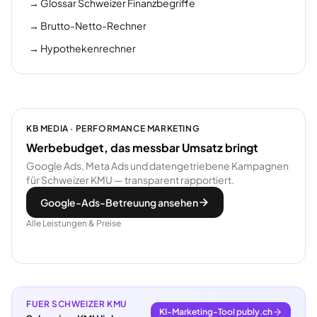
→
Glossar Schweizer Finanzbegriffe
→
Brutto-Netto-Rechner
→
Hypothekenrechner
KB MEDIA · PERFORMANCE MARKETING
Werbebudget, das messbar Umsatz bringt
Google Ads, Meta Ads und datengetriebene Kampagnen
für Schweizer KMU — transparent rapportiert.
Google-Ads-Betreuung ansehen
Alle Leistungen & Preise
FUER SCHWEIZER KMU
KI-Marketing-Tool publy.ch