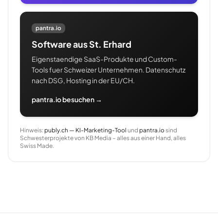
pantra.io
Software aus St. Erhard
Eigenstaendige SaaS-Produkte und Custom-
Tools fuer Schweizer Unternehmen. Datenschutz
nach DSG, Hosting in der EU/CH.
pantra.io besuchen →
Hinweis:
publy.ch — KI-Marketing-Tool
und
pantra.io
sind
Schwesterprojekte von KB Media – alles aus einer Hand, alles
Swiss Made.