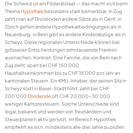
Die Schweiz ist ein Föderalstaat — das macht sich beim
Thema
Hypothek
besonders stark bemerkbar. In Zug
zahlt man auf Dividenden andere Sätze als in Genf; in
Zürich gelten andere Hypothekarbedingungen als in
Neuenburg; in Bern gibt es andere Kinderabzüge als in
Schwyz. Diese regionalen Unterschiede können bei
grösseren Entscheidungen zehntausende Franken
ausmachen. Konkret: Eine Familie, die von Bern nach
Zug zieht, spart bei CHF 150'000
Haushaltseinkommen bis zu CHF 18'000 pro Jahr an
kantonalen Steuern. Ein KMU-Inhaber, der seinen Sitz in
Schwyz statt in Basel-Stadt führt, zahlt bei CHF
200'000
Dividende
oft CHF 20'000-30'000
weniger Kantonssteuern. Solche Unterschiede sind
legal, bekannt und werden von Treuhändern und
Steuerplanern aktiv genutzt. Im Bereich Hypothek
empfiehlt es sich, mindestens alle drei Jahre zu prüfen,