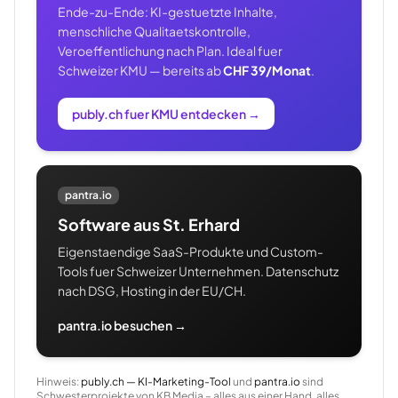
Ende-zu-Ende: KI-gestuetzte Inhalte,
menschliche Qualitaetskontrolle,
Veroeffentlichung nach Plan. Ideal fuer
Schweizer KMU — bereits ab
CHF 39/Monat
.
publy.ch fuer KMU entdecken
→
pantra.io
Software aus St. Erhard
Eigenstaendige SaaS-Produkte und Custom-
Tools fuer Schweizer Unternehmen. Datenschutz
nach DSG, Hosting in der EU/CH.
pantra.io besuchen →
Hinweis:
publy.ch — KI-Marketing-Tool
und
pantra.io
sind
Schwesterprojekte von KB Media – alles aus einer Hand, alles