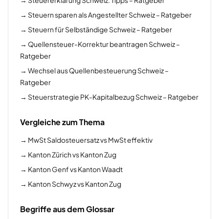
→
Steuererklärung Schweiz: Tipps – Ratgeber
→
Steuern sparen als Angestellter Schweiz – Ratgeber
→
Steuern für Selbständige Schweiz – Ratgeber
→
Quellensteuer-Korrektur beantragen Schweiz –
Ratgeber
→
Wechsel aus Quellenbesteuerung Schweiz –
Ratgeber
→
Steuerstrategie PK-Kapitalbezug Schweiz – Ratgeber
Vergleiche zum Thema
→
MwSt Saldosteuersatz vs MwSt effektiv
→
Kanton Zürich vs Kanton Zug
→
Kanton Genf vs Kanton Waadt
→
Kanton Schwyz vs Kanton Zug
Begriffe aus dem Glossar