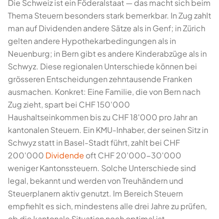
Die Schweiz ist ein Föderalstaat — das macht sich beim
Thema Steuern besonders stark bemerkbar. In Zug zahlt
man auf Dividenden andere Sätze als in Genf; in Zürich
gelten andere Hypothekarbedingungen als in
Neuenburg; in Bern gibt es andere Kinderabzüge als in
Schwyz. Diese regionalen Unterschiede können bei
grösseren Entscheidungen zehntausende Franken
ausmachen. Konkret: Eine Familie, die von Bern nach
Zug zieht, spart bei CHF 150'000
Haushaltseinkommen bis zu CHF 18'000 pro Jahr an
kantonalen Steuern. Ein KMU-Inhaber, der seinen Sitz in
Schwyz statt in Basel-Stadt führt, zahlt bei CHF
200'000
Dividende
oft CHF 20'000-30'000
weniger Kantonssteuern. Solche Unterschiede sind
legal, bekannt und werden von Treuhändern und
Steuerplanern aktiv genutzt. Im Bereich Steuern
empfiehlt es sich, mindestens alle drei Jahre zu prüfen,
ob die kantonale Situation noch optimal ist —