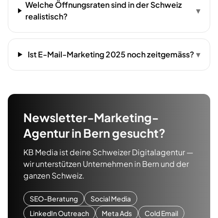
Welche Öffnungsraten sind in der Schweiz
▾
realistisch?
Ist E-Mail-Marketing 2025 noch zeitgemäss?
▾
Newsletter-Marketing-
Agentur
in
Bern
gesucht?
KB Media ist deine Schweizer Digitalagentur —
wir unterstützen Unternehmen in
Bern
und der
ganzen Schweiz.
SEO-Beratung
Social Media
LinkedIn Outreach
Meta Ads
Cold Email