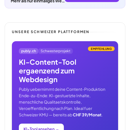
Mehr als nur einmaliges Webdesign.
UNSERE SCHWEIZER PLATTFORMEN
EMPFEHLUNG
publy.ch
Schwesterprojekt
KI-Content-Tool
ergaenzend zum
Webdesign
Publy uebernimmt deine Content-Produktion
Ende-zu-Ende: KI-gestuetzte Inhalte,
menschliche Qualitaetskontrolle,
Veroeffentlichung nach Plan. Ideal fuer
Schweizer KMU — bereits ab
CHF 39/Monat
.
KI-Tool ansehen
→