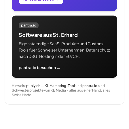
pantra.io
Software aus St. Erhard
Eigenstaendige SaaS-Produkte und Custom-
Tools fuer Schweizer Unternehmen. Datenschutz
nach DSG, Hosting in der EU/CH.
pantra.io besuchen →
Hinweis:
publy.ch — KI-Marketing-Tool
und
pantra.io
sind
Schwesterprojekte von KB Media – alles aus einer Hand, alles
Swiss Made.