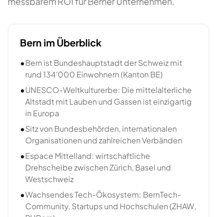
messbarem ROI für Berner Unternehmen.
Bern
im Überblick
•
Bern ist Bundeshauptstadt der Schweiz mit
rund 134'000 Einwohnern (Kanton BE)
•
UNESCO-Weltkulturerbe: Die mittelalterliche
Altstadt mit Lauben und Gassen ist einzigartig
in Europa
•
Sitz von Bundesbehörden, internationalen
Organisationen und zahlreichen Verbänden
•
Espace Mittelland: wirtschaftliche
Drehscheibe zwischen Zürich, Basel und
Westschweiz
•
Wachsendes Tech-Ökosystem: BernTech-
Community, Startups und Hochschulen (ZHAW,