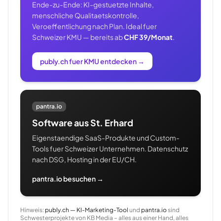
Ende-zu-Ende: KI-gestuetzte Inhalte,
menschliche Qualitaetskontrolle,
Veroeffentlichung nach Plan. Ideal fuer
Schweizer KMU — bereits ab
CHF 39/Monat
.
publy.ch fuer KMU entdecken
→
pantra.io
Software aus St. Erhard
Eigenstaendige SaaS-Produkte und Custom-
Tools fuer Schweizer Unternehmen. Datenschutz
nach DSG, Hosting in der EU/CH.
pantra.io besuchen →
Hinweis:
publy.ch — KI-Marketing-Tool
und
pantra.io
sind
Schwesterprojekte von KB Media – alles aus einer Hand, alles