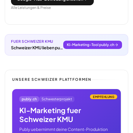
Alle Leistungen & Preise
FUER SCHWEIZER KMU
KI-Marketing-Tool publy.ch
Schweizer KMU lieben publy.ch.
UNSERE SCHWEIZER PLATTFORMEN
EMPFEHLUNG
publy.ch
Schwesterprojekt
KI-Marketing fuer
Schweizer KMU
Publy uebernimmt deine Content-Produktion