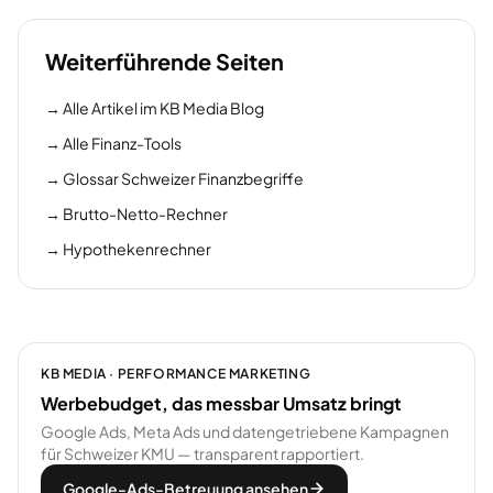
Weiterführende Seiten
→
Alle Artikel im KB Media Blog
→
Alle Finanz-Tools
→
Glossar Schweizer Finanzbegriffe
→
Brutto-Netto-Rechner
→
Hypothekenrechner
KB MEDIA · PERFORMANCE MARKETING
Werbebudget, das messbar Umsatz bringt
Google Ads, Meta Ads und datengetriebene Kampagnen
für Schweizer KMU — transparent rapportiert.
Google-Ads-Betreuung ansehen