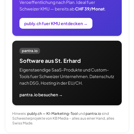
Veroeffentlichung nach Plan. Ideal fuer
Schweizer KMU — bereits ab
CHF 39/Monat
.
publy.ch fuer KMU entdecken
→
pantra.io
Software aus St. Erhard
Eigenstaendige SaaS-Produkte und Custom-
Tools fuer Schweizer Unternehmen. Datenschutz
nach DSG, Hosting in der EU/CH.
pantra.io besuchen →
Hinweis:
publy.ch — KI-Marketing-Tool
und
pantra.io
sind
Schwesterprojekte von KB Media – alles aus einer Hand, alles
Swiss Made.