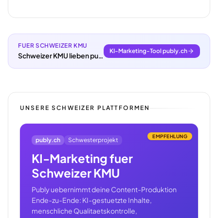
FUER SCHWEIZER KMU
KI-Marketing-Tool publy.ch
Schweizer KMU lieben publy.ch.
UNSERE SCHWEIZER PLATTFORMEN
EMPFEHLUNG
publy.ch
Schwesterprojekt
KI-Marketing fuer
Schweizer KMU
Publy uebernimmt deine Content-Produktion
Ende-zu-Ende: KI-gestuetzte Inhalte,
menschliche Qualitaetskontrolle,