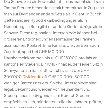
Die Schweiz ist ein Föderalstaat — das macht sich beim
Thema Steuern besonders stark bemerkbar. In Zug zahlt
man auf Dividenden andere Sätze als in Genf; in Zürich
gelten andere Hypothekarbedingungen als in
Neuenburg; in Bern gibt es andere Kinderabzüge als in
Schwyz. Diese regionalen Unterschiede können bei
grösseren Entscheidungen zehntausende Franken
ausmachen. Konkret: Eine Familie, die von Bern nach
Zug zieht, spart bei CHF 150'000
Haushaltseinkommen bis zu CHF 18'000 pro Jahr an
kantonalen Steuern. Ein KMU-Inhaber, der seinen Sitz in
Schwyz statt in Basel-Stadt führt, zahlt bei CHF
200'000
Dividende
oft CHF 20'000-30'000
weniger Kantonssteuern. Solche Unterschiede sind
legal, bekannt und werden von Treuhändern und
Steuerplanern aktiv genutzt. Im Bereich Steuern
empfiehlt es sich, mindestens alle drei Jahre zu prüfen,
ob die kantonale Situation noch optimal ist —