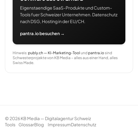
Eigenstaendige SaaS-Produkte und Custom-
Tools fuer Schweizer Unternehmen. Datenschutz
nach DSG, Hosting in der EU/CH.
pantra.io besuchen →
Hinweis:
publy.ch — KI-Marketing-Tool
und
pantra.io
sind
Schwesterprojekte von KB Media – alles aus einer Hand, alles
Swiss Made.
©
2026
KB Media — Digitalagentur Schweiz
Tools
Glossar
Blog
Impressum
Datenschutz