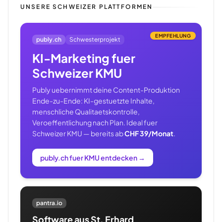
UNSERE SCHWEIZER PLATTFORMEN
EMPFEHLUNG
publy.ch
Schwesterprojekt
KI-Marketing fuer
Schweizer KMU
Publy uebernimmt deine Content-Produktion
Ende-zu-Ende: KI-gestuetzte Inhalte,
menschliche Qualitaetskontrolle,
Veroeffentlichung nach Plan. Ideal fuer
Schweizer KMU — bereits ab
CHF 39/Monat
.
publy.ch fuer KMU entdecken
→
pantra.io
Software aus St. Erhard