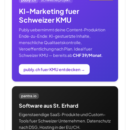
publy.ch
Schwesterprojekt
KI-Marketing fuer
Schweizer KMU
Publy uebernimmt deine Content-Produktion
Ende-zu-Ende: KI-gestuetzte Inhalte,
menschliche Qualitaetskontrolle,
Veroeffentlichung nach Plan. Ideal fuer
Schweizer KMU — bereits ab
CHF 39/Monat
.
publy.ch fuer KMU entdecken
→
pantra.io
Software aus St. Erhard
Eigenstaendige SaaS-Produkte und Custom-
Tools fuer Schweizer Unternehmen. Datenschutz
nach DSG, Hosting in der EU/CH.