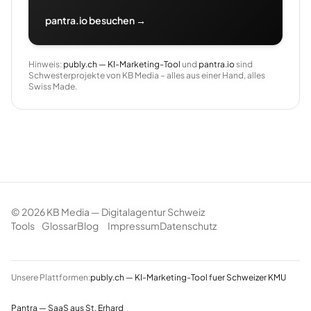
pantra.io besuchen →
Hinweis:
publy.ch — KI-Marketing-Tool
und
pantra.io
sind
Schwesterprojekte von KB Media – alles aus einer Hand, alles
Swiss Made.
©
2026
KB Media — Digitalagentur Schweiz
Tools
Glossar
Blog
Impressum
Datenschutz
Unsere Plattformen:
publy.ch — KI-Marketing-Tool fuer Schweizer KMU
Pantra — SaaS aus St. Erhard