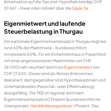
Amortisation auf die Second-Hypothek beträgt CHF
10’667 - linear oder indirekt über die
Säule 3a
.
Eigenmietwert und laufende
Steuerbelastung in Thurgau
Der kantonale Eigenmietwertansatz in Thurgau liegt bei
rund 60% der Marktmiete - bundesrechtlich
mindestens 60%. Für ein Einfamilienhaus in Frauenfeld
mit einer angenommenen Marktmiete von CHF
36'000/Jahr resultiert damit ein
Eigenmietwert
von
CHF 21’600. Dieser wird als fiktives Einkommen
deklariert; demgegenüber sind Hypothekarzinsen und
Unterhaltskosten (Pauschal- oder Effektivabzug)
abzugsfähig. Die TKB ist regional dominant.
Eigenmietwertansatz 60 Prozent (bundesrechtliche
Untergrenze).
Handänderungssteuer
1 Prozent. Das